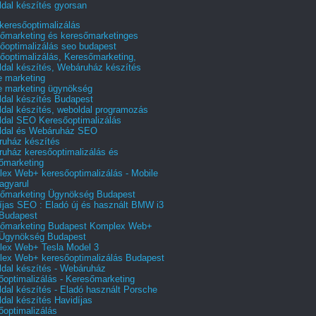
dal készítés gyorsan
 keresőoptimalizálás
őmarketing és keresőmarketinges
őoptimalizálás seo budapest
őoptimalizálás, Keresőmarketing,
dal készítés, Webáruház készítés
e marketing
e marketing ügynökség
dal készítés Budapest
dal készítés, weboldal programozás
dal SEO Keresőoptimalizálás
ldal és Webáruház SEO
uház készítés
uház keresőoptimalizálás és
őmarketing
ex Web+ keresőoptimalizálás - Mobile
agyarul
őmarketing Ügynökség Budapest
íjas SEO : Eladó új és használt BMW i3
Budapest
őmarketing Budapest Komplex Web+
Ügynökség Budapest
ex Web+ Tesla Model 3
ex Web+ keresőoptimalizálás Budapest
dal készítés - Webáruház
őoptimalizálás - Keresőmarketing
dal készítés - Eladó használt Porsche
dal készítés Havidíjas
őoptimalizálás