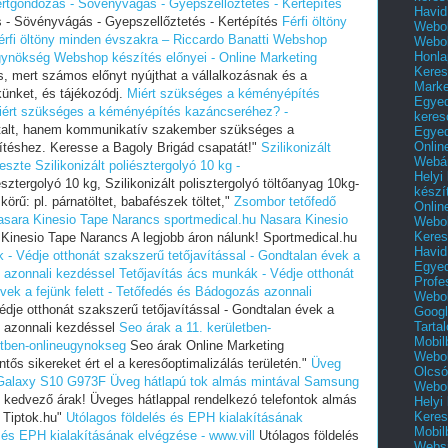
rtgondozás - Sövényvágás - Gyepszellőztetés - Kertépítés
Havid
 - Sövényvágás - Gyepszellőztetés - Kertépítés
Férfi öltöny
Webol
érfi öltöny minden évszakra – Riccardo Banatti
Webshop
Webol
Honla
Ügynökség
Webshop készítés előnyei - Online Marketing
Keres
, mert számos előnyt nyújthat a vállalkozásnak és a
Mark
künket, és tájékozódj.
Miért szükséges a kéményépítés
Egyed
iért szükséges a kéményépítés kazáncseréhez? -
keres
alt, hanem kommunikatív szakember szükséges a
Egyed
Onlin
téshez. Keresse a Bagoly Brigád csapatát!"
Szilikonizált
Webár
ieszte
Szilikonizált poliésztergolyó 10 kg -
Helyi
észtergolyó 10 kg, Szilikonizált polisztergolyó töltőanyag 10kg-
készí
örű: pl. párnatöltet, babafészek töltet,"
Zsombor tetőfedő
Onlin
asara Kinesio Tape Narancs sportmedical.hu
Nasara Kinesio
Webol
Keres
Kinesio Tape Narancs A legjobb áron nálunk! Sportmedical.hu
Havid
 - Védje otthonát szakszerű tetőjavítással - Gondtalan évek a
Egyed
s azonnali kezdéssel
Tetőjavítás ács munkák - Védje otthonát
Profe
vek a fejünk felett - Tetőfedés és Bádogozás azonnali
Webol
dje otthonát szakszerű tetőjavítással - Gondtalan évek a
Googl
Tarta
s azonnali kezdéssel
Seo árak a 11. kerületben-
Mobil
etben-onlineugynokseg
Seo árak Online Marketing
Webol
ős sikereket ért el a keresőoptimalizálás területén."
Üveg
Olcsó
 Galaxy S10 G973F
Üveg hátlapú tok almás mintával Samsung
Webol
edvező árak! Üveges hátlappal rendelkezó telefontok almás
Helyi
Keres
 Tiptok.hu"
Utólagos földelés és EPH kialakításának
Mobil
 és EPH kialakításának elvégzése - www.vill
Utólagos földelés
Websi