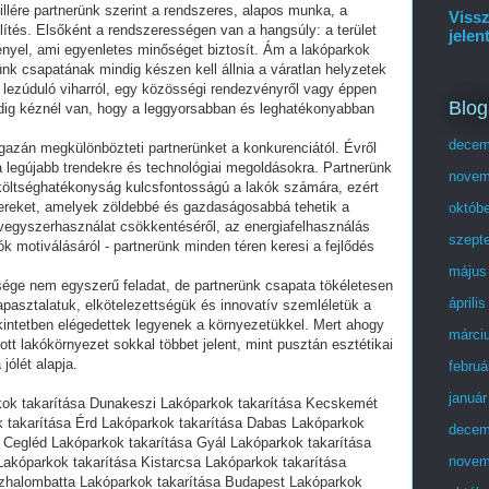
llére partnerünk szerint a rendszeres, alapos munka, a
Vissz
tés. Elsőként a rendszerességen van a hangsúly: a terület
jelen
 igényel, ami egyenletes minőséget biztosít. Ám a lakóparkok
ünk csapatának mindig készen kell állnia a váratlan helyzetek
n lezúduló viharról, egy közösségi rendezvényről vagy éppen
Blog
dig kéznél van, hogy a leggyorsabban és leghatékonyabban
decem
igazán megkülönbözteti partnerünket a konkurenciától. Évről
e a legújabb trendekre és technológiai megoldásokra. Partnerünk
novem
a költséghatékonyság kulcsfontosságú a lakók számára, ezért
ereket, amelyek zöldebbé és gazdaságosabbá tehetik a
októb
egyszerhasználat csökkentéséről, az energiafelhasználás
szept
k motiválásáról - partnerünk minden téren keresi a fejlődés
május
sége nem egyszerű feladat, de partnerünk csapata tökéletesen
áprili
apasztalatuk, elkötelezettségük és innovatív szemléletük a
kintetben elégedettek legyenek a környezetükkel. Mert ahogy
márci
tt lakókörnyezet sokkal többet jelent, mint pusztán esztétikai
jólét alapja.
februá
január
kok takarítása Dunakeszi Lakóparkok takarítása Kecskemét
 takarítása Érd Lakóparkok takarítása Dabas Lakóparkok
decem
a Cegléd Lakóparkok takarítása Gyál Lakóparkok takarítása
novem
akóparkok takarítása Kistarcsa Lakóparkok takarítása
zhalombatta Lakóparkok takarítása Budapest Lakóparkok