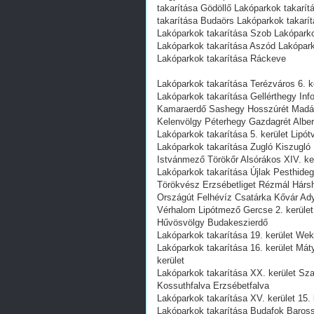
takarítása Gödöllő Lakóparkok takarí
takarítása Budaörs Lakóparkok takarí
Lakóparkok takarítása Szob Lakóparko
Lakóparkok takarítása Aszód Lakópark
Lakóparkok takarítása Ráckeve
Lakóparkok takarítása Terézváros 6. ke
Lakóparkok takarítása Gellérthegy Info
Kamaraerdő Sashegy Hosszúrét Madár
Kelenvölgy Péterhegy Gazdagrét Albe
Lakóparkok takarítása 5. kerület Lipót
Lakóparkok takarítása Zugló Kiszugló
Istvánmező Törökőr Alsórákos XIV. ke
Lakóparkok takarítása Újlak Pesthide
Törökvész Erzsébetliget Rézmál Hárs
Országút Felhévíz Csatárka Kővár Ad
Vérhalom Lipótmező Gercse 2. kerület 
Hűvösvölgy Budakeszierdő
Lakóparkok takarítása 19. kerület Weke
Lakóparkok takarítása 16. kerület Má
kerület
Lakóparkok takarítása XX. kerület Sz
Kossuthfalva Erzsébetfalva
Lakóparkok takarítása XV. kerület 15.
Lakóparkok takarítása Budafok Baross 