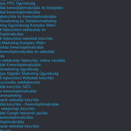
íjas PPC Ügynökség
dal keresőoptimalizálás és linképítés
dal keresőoptimalizálás
pkészítés és keresőoptimalizálás
őmarketing és Tartalommarketing
eting Ügyönökség Komplex Web+
i fejlesztésű webáruház és
őoptimalizálás
i fejlesztésű weboldal készítés
e Marketing Komplex Web+
uház keresőoptimalizálás
 keresőoptimalizálás és weboldal
tés
e webáruház fejlesztés, online vásárlás
dal Keresőoptimalizálás
őmarketing ügynökség
íjas Digitális Marketing Ügynökség
i fejlesztésű Weboldal készítés
sszionális webfejlesztés
dal készítés SEO
e keresőoptimalizálás
lommarketing
barát weboldal készítés
dal készítés - Keresőoptimalizálás
 webáruház készítés
dal Google helyezés javítás
 keresőoptimalizálás
őoptimalizálás
barát weboldal készítés
te seo