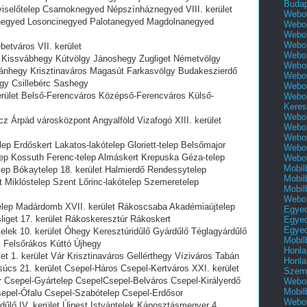
Buda
tviselőtelep Csarnoknegyed Népszínháznegyed VIII. kerület
Webol
egyed Losoncinegyed Palotanegyed Magdolnanegyed
Webol
Webol
Webol
betváros VII. kerület
Webol
 Kissvábhegy Kútvölgy Jánoshegy Zugliget Németvölgy
Webol
bánhegy Krisztinaváros Magasút Farkasvölgy Budakeszierdő
Webol
egy Csillebérc Sashegy
Webol
kerület Belső-Ferencváros Középső-Ferencváros Külső-
Webol
Keres
Webol
cz Árpád városközpont Angyalföld Vizafogó XIII. kerület
Webol
Webol
ep Erdőskert Lakatos-lakótelep Gloriett-telep Belsőmajor
Webol
lep Kossuth Ferenc-telep Almáskert Krepuska Géza-telep
Webol
Mobil
lep Bókaytelep 18. kerület Halmierdő Rendessytelep
Mobil
et Miklóstelep Szent Lőrinc-lakótelep Szemeretelep
Mobil
Webol
elep Madárdomb XVII. kerület Rákoscsaba Akadémiaújtelep
Egyed
iget 17. kerület Rákoskeresztúr Rákoskert
Egyed
Egyed
ttelek 10. kerület Óhegy Keresztúridűlő Gyárdűlő Téglagyárdűlő
Mobil
 Felsőrákos Kúttó Újhegy
Honla
et 1. kerület Vár Krisztinaváros Gellérthegy Víziváros Tabán
Honla
úcs 21. kerület Csepel-Háros Csepel-Kertváros XXI. kerület
Szemé
 Csepel-Gyártelep CsepelCsepel-Belváros Csepel-Királyerdő
Webol
Mobil
Csepel-Ófalu Csepel-Szabótelep Csepel-Erdősor
Webol
űlő IV. kerület Újpest Istvántelek Káposztásmegyer 4.