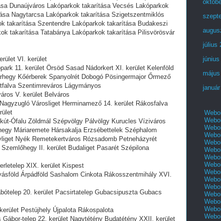
októb
tása Dunaújváros Lakóparkok takarítása Vecsés Lakóparkok
tása Nagytarcsa Lakóparkok takarítása Szigetszentmiklós
szept
k takarítása Szentendre Lakóparkok takarítása Budakeszi
augus
ok takarítása Tatabánya Lakóparkok takarítása Pilisvörösvár
július
rület VI. kerület
június
park 11. kerület Örsöd Sasad Nádorkert XI. kerület Kelenföld
május
hegy Kőérberek Spanyolrét Dobogó Pösingermajor Őrmező
rtfalva Szentimreváros Lágymányos
január
város V. kerület Belváros
 Nagyzugló Városliget Herminamező 14. kerület Rákosfalva
rület
Webol
Webol
gkút-Ófalu Zöldmál Szépvölgy Pálvölgy Kurucles Víziváros
Webol
hegy Máriaremete Hársakalja Erzsébettelek Széphalom
Webol
yliget Nyék Remetekertváros Rózsadomb Petneházyrét
Webol
Szemlőhegy II. kerület Budaliget Pasarét Szépilona
Webol
Webol
Webol
rletelep XIX. kerület Kispest
Webol
tyásföld Árpádföld Sashalom Cinkota Rákosszentmihály XVI.
Webol
Webol
abótelep 20. kerület Pacsirtatelep Gubacsipuszta Gubacs
Webol
Webol
Webol
 kerület Pestújhely Újpalota Rákospalota
Webol
Gábor-telep 22. kerület Nagytétény Budatétény XXII. kerület