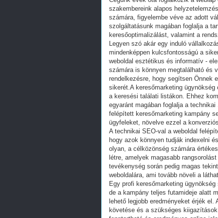
szakembereink alapos helyzetelemzést
számára, figyelembe véve az adott vál
szolgáltatásunk magában foglalja a tart
keresőoptimalizálást, valamint a rends
Legyen szó akár egy induló vállalkozá
mindenképpen kulcsfontosságú a siker
weboldal esztétikus és informatív - e
számára is könnyen megtalálható és v
rendelkezésre, hogy segítsen Önnek e
sikerét.A keresőmarketing ügynökség c
a keresési találati listákon. Ehhez ko
egyaránt magában foglalja a technikai S
felépített keresőmarketing kampány seg
ügyfeleket, növelve ezzel a konverziós
A technikai SEO-val a weboldal felépí
hogy azok könnyen tudják indexelni és 
olyan, a célközönség számára értékes
létre, amelyek magasabb rangsorolást
tevékenység során pedig magas tekinté
weboldalára, ami tovább növeli a láth
Egy profi keresőmarketing ügynökség s
de a kampány teljes futamideje alatt m
lehető legjobb eredményeket érjék el.
követése és a szükséges kiigazítások