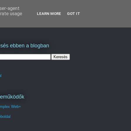
user-agent
erate usage
LEARN MORE
GOT IT
sés ebben a blogban
l
reműködők
mplex Web+
boldal