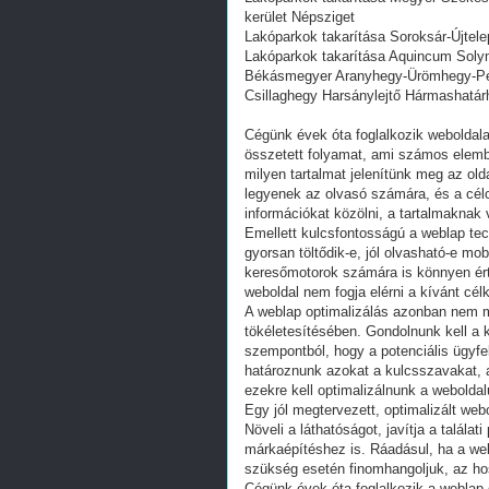
kerület Népsziget
Lakóparkok takarítása Soroksár-Újtelep
Lakóparkok takarítása Aquincum Solym
Békásmegyer Aranyhegy-Ürömhegy-Pét
Csillaghegy Harsánylejtő Hármashatá
Cégünk évek óta foglalkozik weboldala
összetett folyamat, ami számos elemb
milyen tartalmat jelenítünk meg az ol
legyenek az olvasó számára, és a cél
információkat közölni, a tartalmaknak v
Emellett kulcsfontosságú a weblap tech
gyorsan töltődik-e, jól olvasható-e mo
keresőmotorok számára is könnyen érte
weboldal nem fogja elérni a kívánt célk
A weblap optimalizálás azonban nem me
tökéletesítésében. Gondolnunk kell a 
szempontból, hogy a potenciális ügyfel
határoznunk azokat a kulcsszavakat, 
ezekre kell optimalizálnunk a weboldal
Egy jól megtervezett, optimalizált web
Növeli a láthatóságot, javítja a talála
márkaépítéshez is. Ráadásul, ha a web
szükség esetén finomhangoljuk, az hoss
Cégünk évek óta foglalkozik a weblap 