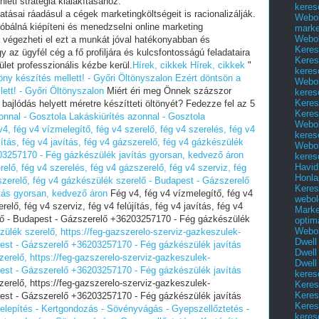
léti stratégia kialakításához.
keres
ásai ráadásul a cégek marketingköltségeit is racionalizálják.
Webol
róbálná kiépíteni és menedzselni online marketing
marke
Webol
végezheti el ezt a munkát jóval hatékonyabban és
Keres
 az ügyfél cég a fő profiljára és kulcsfontosságú feladataira
Keres
let professzionális kézbe kerül.
Hírek, cikkek
Hírek, cikkek
"
keres
öny készítés mellett! - Győri Öltönyszalon
Ezért döntsön a
Webol
ett! - Győri Öltönyszalon
Miért éri meg Önnek százszor
keres
Keres
bajlódás helyett méretre készítteti öltönyét? Fedezze fel az 5
Keres
onnal - Gosztola
Lakáskiürítés azonnal - Gosztola
Webol
4, fég v4 vízmelegítő, fég v4 szerelő, fég v4 szerelés, fég v4
keres
jítás, fég v4 javítás, fég v4 gázszerelő, fég v4 gázkészülék
Webol
03257170 - Fég gázkészülék javítás gyorsan, kedvező áron
keres
Havid
relő, fég v4 szerelés, fég v4 gázszerelő, fég v4 szerviz, fég
Honla
ázszerelő, fég v4 gázkészülék szerelő - Budapest - Gázszerelő
Keres
tás gyorsan, kedvező áron
Fég v4, fég v4 vízmelegítő, fég v4
webol
elő, fég v4 szerviz, fég v4 felújítás, fég v4 javítás, fég v4
Marke
lő - Budapest - Gázszerelő +36203257170 - Fég gázkészülék
optim
Webol
ülék szerelő, https://feg-gazszerelo-szerviz-gazkeszulek-
Dwell
pest - Gázszerelő +36203257170 - Fég gázkészülék javítás
Dwell
erelő, https://feg-gazszerelo-szerviz-gazkeszulek-
Dwell
pest - Gázszerelő +36203257170 - Fég gázkészülék javítás
keres
relő, https://feg-gazszerelo-szerviz-gazkeszulek-
Keres
Keres
pest - Gázszerelő +36203257170 - Fég gázkészülék javítás
Keres
lepítés - Kertgondozás - Sövényvágás - Gyepszellőztetés -
keres