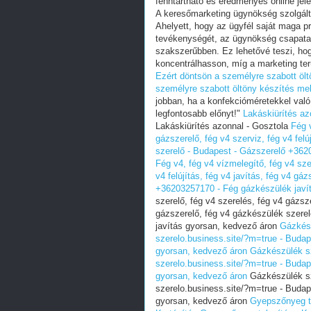
fenntartható és eredményes online jelen
A keresőmarketing ügynökség szolgáltat
Ahelyett, hogy az ügyfél saját maga p
tevékenységét, az ügynökség csapata 
szakszerűbben. Ez lehetővé teszi, hogy
koncentrálhasson, míg a marketing terü
Ezért döntsön a személyre szabott ölt
személyre szabott öltöny készítés mell
jobban, ha a konfekcióméretekkel való 
legfontosabb előnyt!"
Lakáskiürítés az
Lakáskiürítés azonnal - Gosztola
Fég v
gázszerelő, fég v4 szerviz, fég v4 felú
szerelő - Budapest - Gázszerelő +362
Fég v4, fég v4 vízmelegítő, fég v4 sze
v4 felújítás, fég v4 javítás, fég v4 g
+36203257170 - Fég gázkészülék javí
szerelő, fég v4 szerelés, fég v4 gázszer
gázszerelő, fég v4 gázkészülék szere
javítás gyorsan, kedvező áron
Gázkész
szerelo.business.site/?m=true - Buda
gyorsan, kedvező áron
Gázkészülék sz
szerelo.business.site/?m=true - Buda
gyorsan, kedvező áron
Gázkészülék sze
szerelo.business.site/?m=true - Buda
gyorsan, kedvező áron
Gyepszőnyeg te