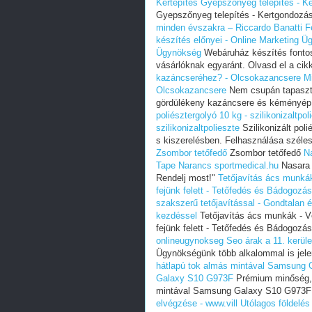
Kertépítés
Gyepszőnyeg telepítés - Ke
Gyepszőnyeg telepítés - Kertgondozás
minden évszakra – Riccardo Banatti
F
készítés előnyei - Online Marketing 
Ügynökség
Webáruház készítés fontos
vásárlóknak egyaránt. Olvasd el a cik
kazáncseréhez? - Olcsokazancsere
M
Olcsokazancsere
Nem csupán tapaszt
gördülékeny kazáncsere és kéményépí
poliésztergolyó 10 kg - szilikonizaltpol
szilikonizaltpolieszte
Szilikonizált poli
s kiszerelésben. Felhasználása szélesk
Zsombor tetőfedő
Zsombor tetőfedő
N
Tape Narancs sportmedical.hu
Nasara 
Rendelj most!"
Tetőjavítás ács munkák
fejünk felett - Tetőfedés és Bádogozá
szakszerű tetőjavítással - Gondtalan é
kezdéssel
Tetőjavítás ács munkák - Vé
fejünk felett - Tetőfedés és Bádogozá
onlineugynokseg
Seo árak a 11. kerül
Ügynökségünk több alkalommal is jelent
hátlapú tok almás mintával Samsung
Galaxy S10 G973F
Prémium minőség, k
mintával Samsung Galaxy S10 G973F
elvégzése - www.vill
Utólagos földelés