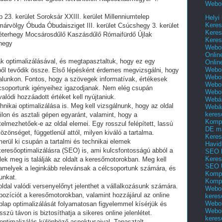
Webol
 23. kerület Soroksár XXIII. kerület Millenniumtelep
Helyi
Keres
árvölgy Óbuda Óbudaisziget III. kerület Csúcshegy 3. kerület
Keres
erhegy Mocsárosdűlő Kaszásdűlő Rómaifürdő Újlak
Keres
rhegy
Webol
Onlin
k optimalizálásával, és megtapasztaltuk, hogy ez egy
Onlin
Webol
ől tevődik össze. Első lépésként érdemes megvizsgálni, hogy
Webol
dalunkon. Fontos, hogy a szövegek informatívak, értékesek
Webol
csoportunk igényeihez igazodjanak. Nem elég csupán
Webo
alódi hozzáadott értéket kell nyújtaniuk.
Webár
nikai optimalizálása is. Meg kell vizsgálnunk, hogy az oldal
Webár
keres
bilon és asztali gépen egyaránt, valamint, hogy a
Kompl
lmezhetőek-e az oldal elemei. Egy rosszul felépített, lassú
DE m
özönséget, függetlenül attól, milyen kiváló a tartalma.
Keres
rül ki csupán a tartalmi és technikai elemek
Havid
keresőoptimalizálásra (SEO) is, ami kulcsfontosságú abból a
SEO 
Keres
ek meg is találják az oldalt a keresőmotorokban. Meg kell
SEO 
amelyek a leginkább relevánsak a célcsoportunk számára, és
Kompl
unkat.
Kompl
oldal valódi versenyelőnyt jelenthet a vállalkozásunk számára.
Webol
ti pozíciót a keresőmotorokban, valamint hozzájárul az online
keres
Webol
lap optimalizálását folyamatosan figyelemmel kísérjük és
Webol
zú távon is biztosíthatja a sikeres online jelenlétet.
keres
optimalizálás különböző aspektusaival. Tapasztalt