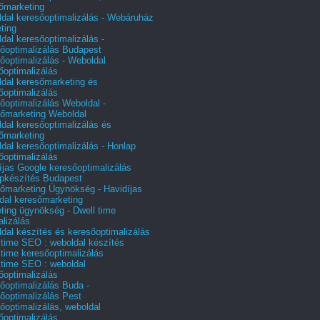
őmarketing
dal keresőoptimalizálás - Webáruház
ting
dal keresőoptimalizálás -
őoptimalizálás Budapest
őoptimalizálás - Weboldal
őoptimalizálás
dal keresőmarketing és
őoptimalizálás
őoptimalizálás Weboldal -
őmarketing Weboldal
dal keresőoptimalizálás és
őmarketing
dal keresőoptimalizálás - Honlap
őoptimalizálás
íjas Google keresőoptimalizálás
pkészítés Budapest
őmarketing Ügynökség - Havidíjas
dal keresőmarketing
ting ügynökség - Dwell time
alizálás
dal készítés és keresőoptimalizálás
 time SEO : weboldal készítés
 time keresőoptimalizálás
 time SEO : weboldal
őoptimalizálás
őoptimalizálás Buda -
őoptimalizálás Pest
őoptimalizálás, weboldal
őoptimalizálás