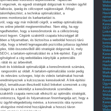
Webol
 végeznek, és egyedi stratégiát dolgoznak ki minden ügyfél
Webol
lalkozás, iparág és célcsoport sajátosságait. Átfogó
Webol
Havid
alomfejlesztést, a technikai optimalizálást, a
néme
zeres monitorozást és karbantartást is.
Havid
sról, vagy egy már működő cégről, a weblap optimalizálás
Keres
es online jelenlét megteremtéséhez. Nem elég, ha egy
SEO Ü
lengedhetetlen, hogy a keresőmotorok és a célközönség
Linkm
keres
onzó legyen. Cégünk szakértői csapata készséggel áll
Havid
bben a folyamatban, és biztosítsa a weboldal hosszú távú
keres
élja, hogy a lehető legmagasabb pozícióba juttassa ügyfeleit
Onlin
mplex, több összetevőből álló stratégiát dolgoznak ki, mely
Webol
EO-t, a tartalom-optimalizálást és a link-építést. Egy jól
Keres
Keres
ítségével a cég weboldalára irányítják a potenciális
marke
 rátát és az árbevételt.
Havid
tését és kódolását optimalizálják a keresőmotorok számára,
Webol
rangsorolni az oldalt. A tartalom-optimalizálás során pedig
Marke
 és releváns szöveges, képi és videós tartalmakat hoznak
Webol
Keres
 eredményeznek a kulcsszavas kereséseknél. A link-építési
Ügyn
lyű, tematikusan illeszkedő külső linkeket szereznek a cég
Keres
atóságot és a tekintélyt a keresőmotorok szemében.
Arcul
zakértői csapata nemcsak elkészíti az optimális stratégiát,
Webár
onitorozza, figyeli és folyamatosan finomhangolja azt, hogy a
Onlin
Keres
 Az ügyfél-elégedettség mérése, a konverziós ráta nyomon
Ügyn
 elvégzése mind-mind hozzájárulnak a hosszú távon
Webol