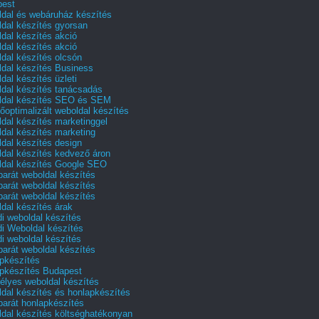
pest
dal és webáruház készítés
dal készítés gyorsan
dal készítés akció
dal készítés akció
dal készítés olcsón
dal készítés Business
dal készítés üzleti
dal készítés tanácsadás
dal készítés SEO és SEM
őoptimalizált weboldal készítés
dal készítés marketinggel
dal készítés marketing
dal készítés design
dal készítés kedvező áron
dal készítés Google SEO
barát weboldal készítés
barát weboldal készítés
barát weboldal készítés
dal készítés árak
i weboldal készítés
i Weboldal készítés
i weboldal készítés
barát weboldal készítés
pkészítés
pkészítés Budapest
lyes weboldal készítés
dal készítés és honlapkészítés
barát honlapkészítés
dal készítés költséghatékonyan