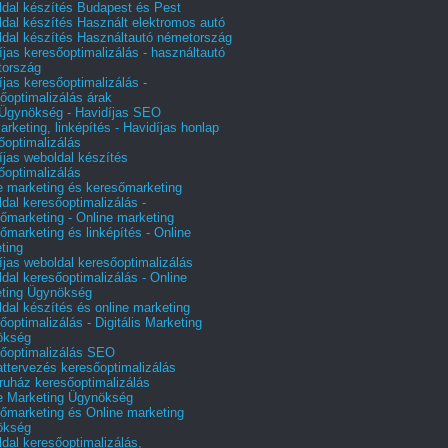
dal készítés Budapest és Pest
dal készítés Használt elektromos autó
dal készítés Használtautó németország
íjas keresőoptimalizálás - használtautó
tország
íjas keresőoptimalizálás -
őoptimalizálás árak
gynökség - Havidíjas SEO
arketing, linképítés - Havidíjas honlap
őoptimalizálás
íjas weboldal készítés
őoptimalizálás
e marketing és keresőmarketing
dal keresőoptimalizálás -
őmarketing - Online marketing
őmarketing és linképítés - Online
ting
íjas weboldal keresőoptimalizálás
dal keresőoptimalizálás - Online
ting Ügynökség
dal készítés és online marketing
őoptimalizálás - Digitális Marketing
ökség
őoptimalizálás SEO
attervezés keresőoptimalizálás
uház keresőoptimalizálás
e Marketing Ügynökség
őmarketing és Online marketing
ökség
dal keresőoptimalizálás,