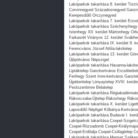
Lakóparkok takarítása 8. kerület Tisz
Corvinnegyed Századosnegyed Ganzn
Kerepesdűlő Orczynegyed
Lakóparkok takarítása 7. kerület Erzsé
Lakóparkok takarítása Széchenyihegy
Istenhegy XII. kerület Mártonhegy Or
Farkasrét Virányos 12. kerület Svábh
Lakóparkok takarítása IX. kerület 9. 
Ferencváros József Attila-lakótelep
Lakóparkok takarítása 13. kerület Gön
Újlipótváros Népsziget
Lakóparkok takarítása Havanna-lakótel
Liptáktelep Ganzkertváros Erzsébette
Ferihegy Szent Imre-kertváros Ganzte
Újpéteritelep Lónyaytelep XVIII. kerül
Pestszentimre Bélatelep
Lakóparkok takarítása Régiakadémiat
Rákoscsaba-Újtelep Rákoshegy Rákosl
Lakóparkok takarítása X. kerület Lige
Laposdűlő Népliget Kőbánya-Kertváros
Lakóparkok takarítása Budavár I. kerül
Lakóparkok takarítása Csepel-Szigetcs
Csepel-Rózsadomb Csepel-Királymajor
Csepel-Erdőalja Csepel-Csillagtelep 
Lakóparkok takarítása Megyer Székesd