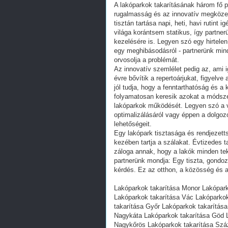
A lakóparkok takarításának három fő pi
rugalmasság és az innovatív megközelí
tisztán tartása napi, heti, havi rutint
világa korántsem statikus, így partner
kezelésére is. Legyen szó egy hirtele
egy meghibásodásról - partnerünk min
orvosolja a problémát.
Az innovatív szemlélet pedig az, ami 
évre bővítik a repertoárjukat, figyelv
jól tudja, hogy a fenntarthatóság és 
folyamatosan keresik azokat a módsz
lakóparkok működését. Legyen szó a v
optimalizálásáról vagy éppen a dolgozó
lehetőségeit.
Egy lakópark tisztasága és rendjezett
kezében tartja a szálakat. Évtizedes t
záloga annak, hogy a lakók minden te
partnerünk mondja: Egy tiszta, gondozo
kérdés. Ez az otthon, a közösség és a 
Lakóparkok takarítása Monor Lakópar
Lakóparkok takarítása Vác Lakóparkok
takarítása Győr Lakóparkok takarítás
Nagykáta Lakóparkok takarítása Göd L
Nagykőrös Lakóparkok takarítása Szá