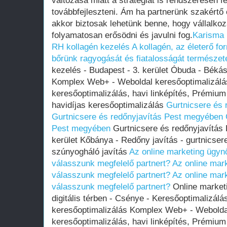
változása miatt a stratégiát is rendszeresen fel
továbbfejleszteni. Ám ha partnerünk szakértő
akkor biztosak lehetünk benne, hogy vállalkoz
folyamatosan erősödni és javulni fog.
Karisma 
RH kollagén kezelés
A kollagén, az életerő fo
bőrünk ragyogását és fiatalosságát természe
kezelés - Budapest - 3. kerület Óbuda - Bék
Komplex Web+ - Weboldal keresőoptimalizálás
keresőoptimalizálás, havi linképítés, Prémium
havidíjas keresőoptimalizálás
Gurtnicsere és
Gurtnicsere és redőnyjavítás Pest megyében
Pest megyében
Gurtnicsere és redőnyjavítás
kerület Kőbánya - Redőny javítás - gurtnicser
szúnyogháló javítás
Az online marketing ügyn
válasszunk megfelelő partnert?
Az online mar
válasszunk megfelelő partnert?
Az online mar
válasszunk megfelelő partnert?
Online marketi
digitális térben - Csénye - Keresőoptimalizá
keresőoptimalizálás Komplex Web+ - Weboldal
keresőoptimalizálás, havi linképítés, Prémium