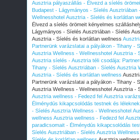
Ausztria pályaszállás - Élvezd a síelés öröme
Budapest - Lágymányos - Síelés Ausztriában -
Wellnesshotel Ausztria - Síelés és korlátlan w
Élvezd a síelés örömeit kényelmes szálláshel
Lágymányos - Síelés Ausztriában - Síelés Aus
Ausztria - Síelés és korlátlan wellness
Ausztri
Partnerünk varázslatai a pályákon - Tihany - S
Ausztria Wellness - Wellnesshotel Ausztria - S
Ausztria síelés - Ausztria téli csodája: Partne
Tihany - Síelés Ausztriában - Síelés Ausztria
Ausztria - Síelés és korlátlan wellness
Ausztria
Partnerünk varázslatai a pályákon - Tihany - S
Ausztria Wellness - Wellnesshotel Ausztria - S
Ausztria wellness - Fedezd fel Ausztria varáz
Élménydús kikapcsolódás testnek és léleknek
- Síelés Ausztria Wellness - Wellnesshotel Aus
wellness
Ausztria wellness - Fedezd fel Auszt
paradicsomait - Élménydús kikapcsolódás tes
Síelés Ausztriában - Síelés Ausztria Wellness 
Síelés és korlátlan wellness
Ausztria wellness 