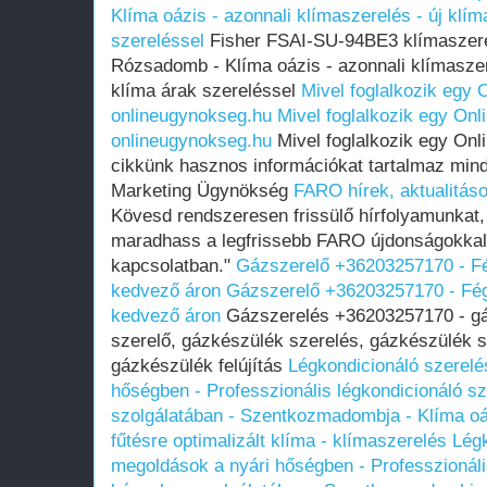
Klíma oázis - azonnali klímaszerelés - új klím
szereléssel
Fisher FSAI-SU-94BE3 klímaszerelé
Rózsadomb - Klíma oázis - azonnali klímaszer
klíma árak szereléssel
Mivel foglalkozik egy 
onlineugynokseg.hu
Mivel foglalkozik egy On
onlineugynokseg.hu
Mivel foglalkozik egy On
cikkünk hasznos információkat tartalmaz mind
Marketing Ügynökség
FARO hírek, aktualitás
Kövesd rendszeresen frissülő hírfolyamunkat
maradhass a legfrissebb FARO újdonságokkal,
kapcsolatban."
Gázszerelő +36203257170 - Fé
kedvező áron
Gázszerelő +36203257170 - Fég
kedvező áron
Gázszerelés +36203257170 - gá
szerelő, gázkészülék szerelés, gázkészülék s
gázkészülék felújítás
Légkondicionáló szerelé
hőségben - Professzionális légkondicionáló s
szolgálatában - Szentkozmadombja - Klíma oá
fűtésre optimalizált klíma - klímaszerelés
Légk
megoldások a nyári hőségben - Professzionáli