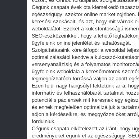
között, és Önhöz forduljanak szolgáltatásaikér
Cégünk csapata évek óta kiemelkedő tapasztal
egészségügyi szektor online marketingjében. É
keresési szokásait, és azt, hogy mit várnak e
weboldalától. Ezeket a kulcsfontosságú ismer
SEO-eszközeinkkel, hogy a lehető leghatékon
ügyfeleink online jelenlétét és láthatóságát.
Szolgáltatásaink köre átfogó: a weboldal teljes
optimalizálásától kezdve a kulcsszó-kutatáso
versenyanalízisig és a folyamatos monitorozá
ügyfeleink weboldala a keresőmotorok szeméb
legmegbízhatóbb forrássá váljon az adott egés
Ezen felül nagy hangsúlyt fektetünk arra, hog
informatív és felhasználóbarát tartalmat hozzu
potenciális páciensek mit keresnek egy egész
és ennek megfelelően optimalizáljuk a tartalm
adjon a kérdéseikre, és meggyőzze őket arró
fordulniuk.
Cégünk csapata elkötelezett az iránt, hogy ü
eredményeket érjünk el az egészségügyi SEO 