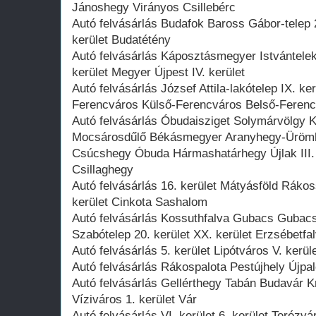
Jánoshegy Virányos Csillebérc
Autó felvásárlás Budafok Baross Gábor-telep 
kerület Budatétény
Autó felvásárlás Káposztásmegyer Istvántele
kerület Megyer Újpest IV. kerület
Autó felvásárlás József Attila-lakótelep IX. ke
Ferencváros Külső-Ferencváros Belső-Feren
Autó felvásárlás Óbudaisziget Solymárvölgy 
Mocsárosdűlő Békásmegyer Aranyhegy-Ürömh
Csúcshegy Óbuda Hármashatárhegy Újlak III. 
Csillaghegy
Autó felvásárlás 16. kerület Mátyásföld Ráko
kerület Cinkota Sashalom
Autó felvásárlás Kossuthfalva Gubacs Gubacs
Szabótelep 20. kerület XX. kerület Erzsébetfa
Autó felvásárlás 5. kerület Lipótváros V. kerül
Autó felvásárlás Rákospalota Pestújhely Újpalo
Autó felvásárlás Gellérthegy Tabán Budavár Kr
Víziváros 1. kerület Vár
Autó felvásárlás VI. kerület 6. kerület Terézvá