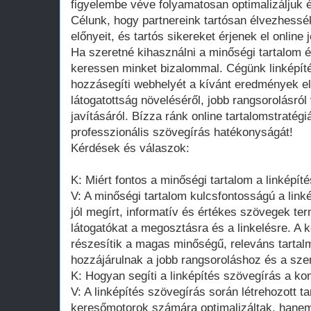
figyelembe véve folyamatosan optimalizáljuk és
Célunk, hogy partnereink tartósan élvezhessé
előnyeit, és tartós sikereket érjenek el online 
Ha szeretné kihasználni a minőségi tartalom és 
keressen minket bizalommal. Cégünk linképíté
hozzásegíti webhelyét a kívánt eredmények e
látogatottság növeléséről, jobb rangsorolásról
javításáról. Bízza ránk online tartalomstratégi
professzionális szövegírás hatékonyságát!
Kérdések és válaszok:
K: Miért fontos a minőségi tartalom a linképí
V: A minőségi tartalom kulcsfontosságú a link
jól megírt, informatív és értékes szövegek t
látogatókat a megosztásra és a linkelésre. A 
részesítik a magas minőségű, releváns tartal
hozzájárulnak a jobb rangsoroláshoz és a sze
K: Hogyan segíti a linképítés szövegírás a ko
V: A linképítés szövegírás során létrehozott 
keresőmotorok számára optimalizáltak, hanem