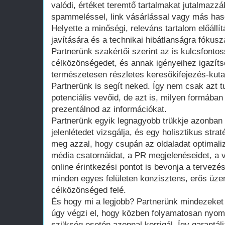
valódi, értéket teremtő tartalmakat jutalmazzá
spammeléssel, link vásárlással vagy más hason
Helyette a minőségi, releváns tartalom előállí
javítására és a technikai hibátlanságra fókusz
Partnerünk szakértői szerint az is kulcsfont
célközönségedet, és annak igényeihez igazíts
természetesen részletes keresőkifejezés-kut
Partnerünk is segít neked. Így nem csak azt 
potenciális vevőid, de azt is, milyen formába
prezentálnod az információkat.
Partnerünk egyik legnagyobb trükkje azonban a
jelenlétedet vizsgálja, és egy holisztikus stra
meg azzal, hogy csupán az oldaladat optimaliz
média csatornáidat, a PR megjelenéseidet, a
online érintkezési pontot is bevonja a tervezés
minden egyes felületen konzisztens, erős üze
célközönséged felé.
És hogy mi a legjobb? Partnerünk mindezeket
úgy végzi el, hogy közben folyamatosan nyomo
szükség esetén azonnal korrigál. Így garantál