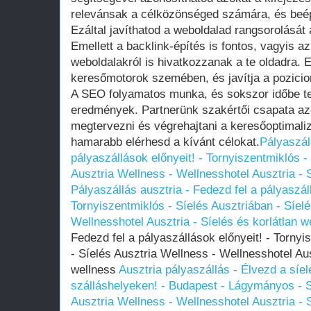
relevánsak a célközönséged számára, és beép
Ezáltal javíthatod a weboldalad rangsorolását 
Emellett a backlink-építés is fontos, vagyis 
weboldalakról is hivatkozzanak a te oldadra. E
keresőmotorok szemében, és javítja a pozicio
A SEO folyamatos munka, és sokszor időbe te
eredmények. Partnerünk szakértői csapata az
megtervezni és végrehajtani a keresőoptimaliz
hamarabb elérhesd a kívánt célokat.
Pályaszál
pályaszállások előnyeit! - Tornyiszentmiklós -
Ausztria Wellness - Wellnesshotel Ausztria - S
Pályaszállás ausztria - Fedezd fel a pályaszáll
Tornyiszentmiklós - Síelés Ausztriában - Síel
Wellnesshotel Ausztria - Síelés és korlátlan w
Fedezd fel a pályaszállások előnyeit! - Tornyi
- Síelés Ausztria Wellness - Wellnesshotel Aus
wellness
Ausztria pályaszállás - Élvezd a síe
szálláshelyeken! - Budapest - Lágymányos - S
Ausztria Wellness - Wellnesshotel Ausztria - S