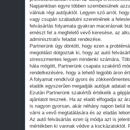
Napjainkban egyre többen szembesülnek azzal
válniuk régi autójuktól. Legyen szó arról, hogy
vagy csupán szabadulni szeretnének a felesleg
felvásárlás folyamata gyakran macerásnak biz
emészt fel a megfelelő vevő keresése, az alk
adminisztratív feladat rendezése.
Partnerünk úgy döntött, hogy ezen a problémán 
megoldást dolgoztak ki, hogy az autó felvásár
stresszmentes legyen mindenki számára. Több 
háta mögött, Partnerünk csapata szakértő mód
rendelkezésére, hogy a lehető legjobb áron é
A folyamat rendkívül gyors és zökkenőmentes.
eladók egyszerűen megadják autójuk adatait eg
Ezután Partnerünk szakértői értékelik a gépjár
ajánlatot tesznek. Ha az eladó elfogadja az ár
is nagyon gyorsan, akár néhány napon belül le
várni a vevő megtalálására és az eladás lebon
Az autó felvásárlás ezen új módja azt is jelent
mértékben ki vannak védve a kockázatoktól. 