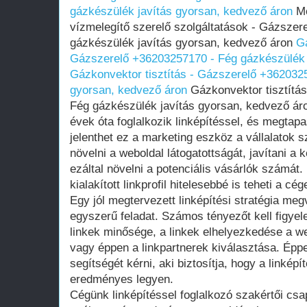
gázkészülék javítás gyorsan, kedvező áron
Me
vízmelegítő szerelő szolgáltatások - Gázsze
gázkészülék javítás gyorsan, kedvező áron
Gá
Gázszerelő +36203257170 - Fég gázkészülék 
Gázkonvektor tisztítás - Gázszerelő +362032
gyorsan, kedvező áron
Gázkonvektor tisztítá
Fég gázkészülék javítás gyorsan, kedvező ár
évek óta foglalkozik linképítéssel, és megtap
jelenthet ez a marketing eszköz a vállalatok s
növelni a weboldal látogatottságát, javítani a
ezáltal növelni a potenciális vásárlók számát.
kialakított linkprofil hitelesebbé is teheti a cég
Egy jól megtervezett linképítési stratégia m
egyszerű feladat. Számos tényezőt kell figyel
linkek minősége, a linkek elhelyezkedése a we
vagy éppen a linkpartnerek kiválasztása. Épp
segítségét kérni, aki biztosítja, hogy a linkép
eredményes legyen.
Cégünk linképítéssel foglalkozó szakértői cs