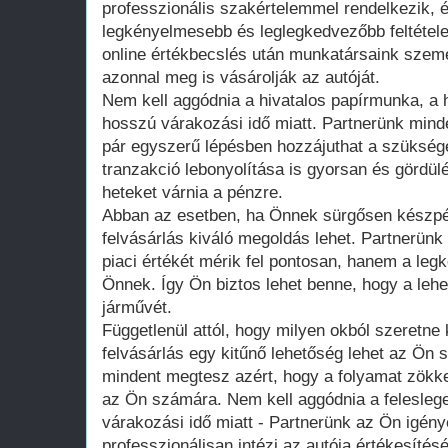
professzionális szakértelemmel rendelkezik, 
legkényelmesebb és leglegkedvezőbb feltétele
online értékbecslés után munkatársaink szemé
azonnal meg is vásárolják az autóját.
Nem kell aggódnia a hivatalos papírmunka, a 
hosszú várakozási idő miatt. Partnerünk minde
pár egyszerű lépésben hozzájuthat a szüksé
tranzakció lebonyolítása is gyorsan és gördülé
heteket várnia a pénzre.
Abban az esetben, ha Önnek sürgősen készpé
felvásárlás kiváló megoldás lehet. Partnerün
piaci értékét mérik fel pontosan, hanem a leg
Önnek. Így Ön biztos lehet benne, hogy a lehet
járművét.
Függetlenül attól, hogy milyen okból szeretne
felvásárlás egy kitűnő lehetőség lehet az Ön
mindent megtesz azért, hogy a folyamat zök
az Ön számára. Nem kell aggódnia a felesleg
várakozási idő miatt - Partnerünk az Ön igén
professzionálisan intézi az autója értékesítésé