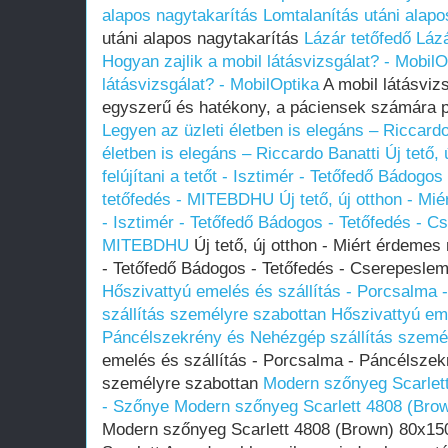
alapos nagytakarítás
Lomtalanítás utáni alapo
utáni alapos nagytakarítás
Lázár tetőfedő
Lázá
Hogyan zajlik a mobil látásvizsgálat? - MobilO
látásvizsgálat? - MobilOptika
A mobil látásvizs
egyszerű és hatékony, a páciensek számára p
Legyen az üzleti életben is elegáns – Riccardo
életben is elegáns – Riccardo Banatti
Új tető,
felújítani a tetőt - Isztimér - Tetőfedő Bádog
tetőfedés - MITEBDHU
Új tető, új otthon - Mi
- Isztimér - Tetőfedő Bádogos - Tetőfedés - C
MITEBDHU
Új tető, új otthon - Miért érdemes m
- Tetőfedő Bádogos - Tetőfedés - Cserepesl
Hőszivattyú emelés és szállítás - Porcsalma
szállítás személyre szabottan
Hőszivattyú eme
Páncélszekrény és Nehézgép szállítás szemé
emelés és szállítás - Porcsalma - Páncélszek
személyre szabottan
Modern szőnyeg Scarlet
- Szőnye
Modern szőnyeg Scarlett 4808 (Bro
Modern szőnyeg Scarlett 4808 (Brown) 80x1