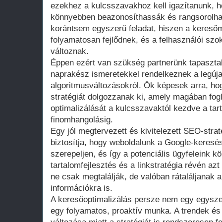
ezekhez a kulcsszavakhoz kell igazítanunk, 
könnyebben beazonosíthassák és rangsorolha
korántsem egyszerű feladat, hiszen a keresőm
folyamatosan fejlődnek, és a felhasználói sz
változnak.
Éppen ezért van szükség partnerünk tapasztal
naprakész ismeretekkel rendelkeznek a legúja
algoritmusváltozásokról. Ők képesek arra, h
stratégiát dolgozzanak ki, amely magában fogl
optimalizálását a kulcsszavaktól kezdve a tart
finomhangolásig.
Egy jól megtervezett és kivitelezett SEO-stra
biztosítja, hogy weboldalunk a Google-keresési 
szerepeljen, és így a potenciális ügyfeleink k
tartalomfejlesztés és a linkstratégia révén azt
ne csak megtalálják, de valóban rátaláljanak
információkra is.
A keresőoptimalizálás persze nem egy egysze
egy folyamatos, proaktív munka. A trendek és