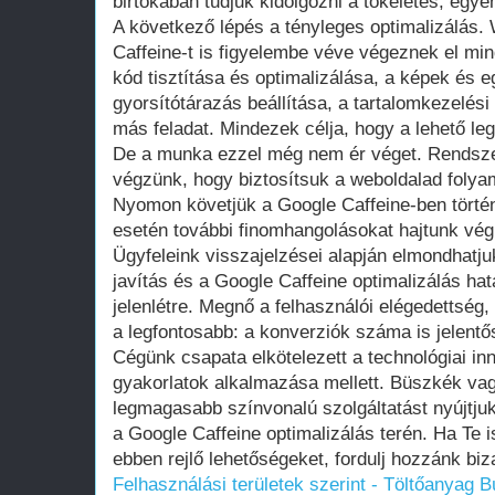
birtokában tudjuk kidolgozni a tökéletes, egyén
A következő lépés a tényleges optimalizálás.
Caffeine-t is figyelembe véve végeznek el mi
kód tisztítása és optimalizálása, a képek és e
gyorsítótárazás beállítása, a tartalomkezelési
más feladat. Mindezek célja, hogy a lehető legg
De a munka ezzel még nem ér véget. Rendsze
végzünk, hogy biztosítsuk a weboldalad foly
Nyomon követjük a Google Caffeine-ben történ
esetén további finomhangolásokat hajtunk vég
Ügyfeleink visszajelzései alapján elmondhatj
javítás és a Google Caffeine optimalizálás ha
jelenlétre. Megnő a felhasználói elégedettség
a legfontosabb: a konverziók száma is jelent
Cégünk csapata elkötelezett a technológiai in
gyakorlatok alkalmazása mellett. Büszkék vag
legmagasabb színvonalú szolgáltatást nyújtju
a Google Caffeine optimalizálás terén. Ha Te 
ebben rejlő lehetőségeket, fordulj hozzánk bi
Felhasználási területek szerint - Töltőanyag
B