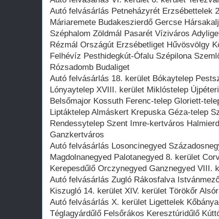
Autó felvásárlás Petneházyrét Erzsébettelek 
Máriaremete Budakeszierdő Gercse Hársakalj
Széphalom Zöldmál Pasarét Víziváros Adylig
Rézmál Országút Erzsébetliget Hűvösvölgy Kő
Felhévíz Pesthidegkút-Ófalu Szépilona Szeml
Rózsadomb Budaliget
Autó felvásárlás 18. kerület Bókaytelep Pests
Lónyaytelep XVIII. kerület Miklóstelep Újpéter
Belsőmajor Kossuth Ferenc-telep Gloriett-tele
Liptáktelep Almáskert Krepuska Géza-telep S
Rendessytelep Szent Imre-kertváros Halmierd
Ganzkertváros
Autó felvásárlás Losoncinegyed Századosne
Magdolnanegyed Palotanegyed 8. kerület Co
Kerepesdűlő Orczynegyed Ganznegyed VIII. ker
Autó felvásárlás Zugló Rákosfalva Istvánmez
Kiszugló 14. kerület XIV. kerület Törökőr Als
Autó felvásárlás X. kerület Ligettelek Kőbány
Téglagyárdűlő Felsőrákos Keresztúridűlő Kútt