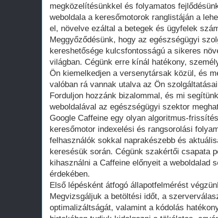
megközelítésünkkel és folyamatos fejlődésünk
weboldala a keresőmotorok ranglistáján a lehe
el, növelve ezáltal a betegek és ügyfelek szá
Meggyőződésünk, hogy az egészségügyi szolgál
kereshetősége kulcsfontosságú a sikeres növe
világban. Cégünk erre kínál hatékony, személ
Ön kiemelkedjen a versenytársak közül, és me
valóban rá vannak utalva az Ön szolgáltatásai
Forduljon hozzánk bizalommal, és mi segítün
weboldalával az egészségügyi szektor meghat
Google Caffeine egy olyan algoritmus-frissítés
keresőmotor indexelési és rangsorolási foly
felhasználók sokkal naprakészebb és aktuális
keresésük során. Cégünk szakértői csapata po
kihasználni a Caffeine előnyeit a weboldalad
érdekében.
Első lépésként átfogó állapotfelmérést végzün
Megvizsgáljuk a betöltési időt, a szerverválas
optimalizáltságát, valamint a kódolás hatékon