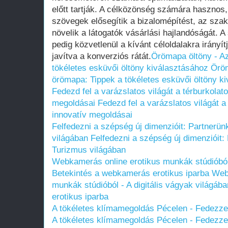
előtt tartják. A célközönség számára haszno
szövegek elősegítik a bizalomépítést, az szaké
növelik a látogatók vásárlási hajlandóságát. A 
pedig közvetlenül a kívánt céloldalakra irányít
javítva a konverziós rátát.
Örömapa öltöny - A
tökéletes esküvői öltöny kiválasztásához
Öröm
örömapa: Tippek a tökéletes esküvői öltöny k
Fedezd fel a varázslatos világát a térburkolat
megoldásai
Fedezd fel a varázslatos világát a
innovatív megoldásai
Felfedezni a szépség új dimenzióit: Partnerün
világában
Felfedezni a szépség új dimenzióit:
Turizmus világában
Webkamerás online erotikus munkák stúdióból -
Betekintés a webkamerás erotikus iparba
Web
munkák stúdióból - A digitális vágyak világá
erotikus iparba
A tökéletes klímamegoldás Pécelen - Fedezze f
A tökéletes klímamegoldás Pécelen - Fedezze f