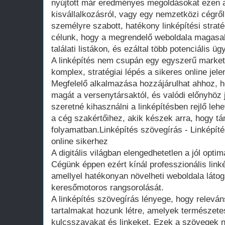
nyújtott már eredményes megoldásokat ezen a
kisvállalkozásról, vagy egy nemzetközi cégrő
személyre szabott, hatékony linképítési straté
célunk, hogy a megrendelő weboldala magasabb
találati listákon, és ezáltal több potenciális ügy
A linképítés nem csupán egy egyszerű marke
komplex, stratégiai lépés a sikeres online je
Megfelelő alkalmazása hozzájárulhat ahhoz, 
magát a versenytársaktól, és valódi előnyhöz 
szeretné kihasználni a linképítésben rejlő leh
a cég szakértőihez, akik készek arra, hogy 
folyamatban.Linképítés szövegírás - Linképíté
online sikerhez
A digitális világban elengedhetetlen a jól optim
Cégünk éppen ezért kínál professzionális linké
amellyel hatékonyan növelheti weboldala látoga
keresőmotoros rangsorolását.
A linképítés szövegírás lényege, hogy releván
tartalmakat hozunk létre, amelyek természete
kulcsszavakat és linkeket. Ezek a szövegek