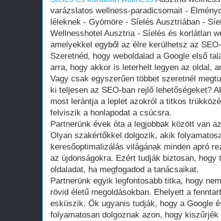
varázslatos wellness-paradicsomait - Élmény
léleknek - Gyömöre - Síelés Ausztriában - Síe
Wellnesshotel Ausztria - Síelés és korlátlan w
amelyekkel egyből az élre kerülhetsz az SEO-b
Szeretnéd, hogy weboldalad a Google első talá
arra, hogy akkor is leterhelt legyen az oldal,
Vagy csak egyszerűen többet szeretnél megtu
ki teljesen az SEO-ban rejlő lehetőségeket? A
most lerántja a leplet azokról a titkos trükkö
felviszik a honlapodat a csúcsra.
Partnerünk évek óta a legjobbak között van a
Olyan szakértőkkel dolgozik, akik folyamatos
keresőoptimalizálás világának minden apró re
az újdonságokra. Ezért tudják biztosan, hogy t
oldaladat, ha megfogadod a tanácsaikat.
Partnerünk egyik legfontosabb titka, hogy nem
rövid életű megoldásokban. Ehelyett a fenntar
esküszik. Ők ugyanis tudják, hogy a Google
folyamatosan dolgoznak azon, hogy kiszűrjék 