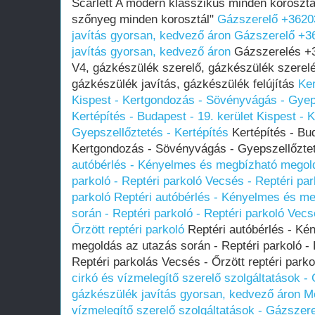
Scarlett A modern klasszikus minden korosztá
szőnyeg minden korosztál"
Gázszerelő +3620
javítás gyorsan, kedvező áron
Gázszerelő +3
javítás gyorsan, kedvező áron
Gázszerelés +3
V4, gázkészülék szerelő, gázkészülék szerelé
gázkészülék javítás, gázkészülék felújítás
Ker
Kispest - Kertgondozás - Sövényvágás - Gyeps
Kertépítés - Budapest - 19. kerület Kispest -
Gyepszellőztetés - Kertépítés
Kertépítés - Bud
Kertgondozás - Sövényvágás - Gyepszellőztet
autóbérlés - Kényelmes és megbízható megold
parkoló - Reptéri parkoló Vecsés - Reptéri par
parkoló
Reptéri autóbérlés - Kényelmes és m
során - Reptéri parkoló - Reptéri parkoló Vec
Őrzött reptéri parkoló
Reptéri autóbérlés - K
megoldás az utazás során - Reptéri parkoló - 
Reptéri parkolás Vecsés - Őrzött reptéri park
cirkó és vízmelegítő szerelő szolgáltatások 
gázkészülék javítás gyorsan, kedvező áron
Me
vízmelegítő szerelő szolgáltatások - Gázsze