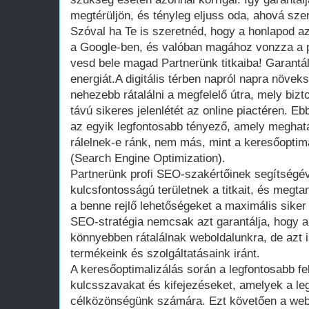
megtérüljön, és tényleg eljuss oda, ahová szer
Szóval ha Te is szeretnéd, hogy a honlapod az 
a Google-ben, és valóban magához vonzza a po
vesd bele magad Partnerünk titkaiba! Garantált
energiát.A digitális térben napról napra növek
nehezebb rátalálni a megfelelő útra, mely bizt
távú sikeres jelenlétét az online piactéren. 
az egyik legfontosabb tényező, amely meghat
rálelnek-e ránk, nem más, mint a keresőoptim
(Search Engine Optimization).
Partnerünk profi SEO-szakértőinek segítségév
kulcsfontosságú területnek a titkait, és megta
a benne rejlő lehetőségeket a maximális sike
SEO-stratégia nemcsak azt garantálja, hogy a 
könnyebben rátalálnak weboldalunkra, de azt 
termékeink és szolgáltatásaink iránt.
A keresőoptimalizálás során a legfontosabb fel
kulcsszavakat és kifejezéseket, amelyek a le
célközönségünk számára. Ezt követően a webo