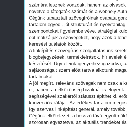
számára lesznek vonzóak, hanem az olvasók fig
növelve a látogatók számát és a webhely Autho
Cégünk tapasztalt szövegíróinak csapata gon
tartalom egyedi, jól strukturált és nyelvtanila
szempontokat figyelembe véve, stratégiai kul
optimalizáljuk a szövegeket, hogy azok a lehet
keresési találatok között.
A linképítés szövegírás szolgáltatásunk kereté
blogbejegyzések, termékleírások, hírlevelek é
készítését. Ügyfeleink igényeihez igazodva, a
sajátosságait szem előtt tartva alkotunk mag
tartalmakat.
A jól megírt, releváns szövegek nem csak a k
el, hanem a célközönség bizalmát is elnyerik.
segítségével szakértői státuszt építhet ki, erő
konverziós rátáját. Az értékes tartalom megos
így szerves linképítést generál, amely tovább 
Cégünk elkötelezett a hosszú távú együttműkö
szorosan egyeztetve, az aktuális trendeket é