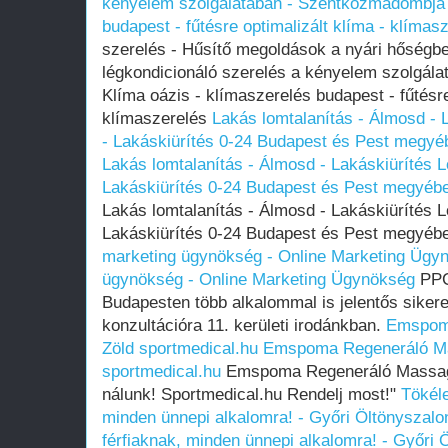
kényelem szolgálatában - Szentkozmadombja -
budapest - fűtésre optimalizált klíma - klímas
szerelés - Hűsítő megoldások a nyári hőségbe
légkondicionáló szerelés a kényelem szolgál
Klíma oázis - klímaszerelés budapest - fűtésre
klímaszerelés
Lakás lomtalanítás - Álmosd - L
- Lakáskiürítés 0-24 Budapest és Pest megyébe
Lakás lomtalanítás - Álmosd - Lakáskiürítés L
Lakáskiürítés 0-24 Budapest és Pest megyében
Lakás lomtalanítás - Álmosd - Lakáskiürítés L
Lakáskiürítés 0-24 Budapest és Pest megyében
marketing ügynökség - Online Marketing Ügy
ügynökség - Online Marketing Ügynökség
PPC
Budapesten több alkalommal is jelentős sikere
konzultációra 11. kerületi irodánkban.
Emspom
Zöld sportmedical.hu
Emspoma Regeneráló M
sportmedical.hu
Emspoma Regeneráló Massage
nálunk! Sportmedical.hu Rendelj most!"
Tökéle
minden ünnepi alkalomra! - Győri Öltönyszalo
férfiaknak, minden ünnepi alkalomra! - Győri 