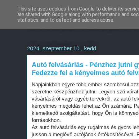
This site uses cookies from Google to deliver its servic
are shared with Google along with performance and secu
Weboldal készítés m
statistics, and to detect and address abuse.
2024. szeptember 10., kedd
Autó felvásárlás - Pénzhez jutni 
Fedezze fel a kényelmes autó felv
Napjainkban egyre több ember szembesül azza
szeretne készpénzhez jutni. Legyen szó váratl
vásárlásáról vagy egyéb tervekről, az autó fe
kényelmes megoldás lehet az Ön számára. Par
kiemelkedő szolgáltatást, hogy Ön is könnye
forrásokhoz.
Az autó felvásárlás egy rugalmas és gyors l
jusson a meglévő autójának értékesítésével. 