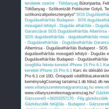
területek szerint - Töltőanyag
Bútoriparba, Felh
Töltőanyag - Szilikonizált Poliészter Golyó, T
szilikonizaltpoliesztergolyo"
SOS Duguláselhárí
Duguláselhárítás Budapest - SOS duguláselhár
mosogató lefolyó - Dugulás elhárítás - Dugulá
Garanciával
SOS Duguláselhárítás Albertirsa 
SOS duguláselhárítás - duguláselhárítás mosog
- Duguláselhárítás - Duguláselhárítás Garanci
Albertirsa - Duguláselhárítás Budapest - SOS 
duguláselhárítás mosogató lefolyó - Dugulás el
Duguláselhárítás Budapest - Duguláselhárítá
üvegfólia fekete kerettel iPhone 15 Pro 6.1
Kar
kerettel iPhone 15 Pro 6.1
Karc és ütésálló üve
Pro 6.1 col 10D, Öntapadó védőfóliaLekerekí
keménységCsomag tartalma:1 db fólia1 db ne
www.villanyszerelesmagyarorszag.hu
www.vil
www.villanyszerelesmagyarorszag.hu"
Gázkés
Gázszerelő +36203257170 - Fég gázkészülék 
Gázkészülék felújítás - Budapest - Gázszere