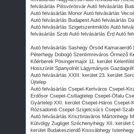
felvásárlás Pilisvörösvár Autó felvásárlás Bu
Autó felvásárlás Monor Autó felvásárlás Vecs
Autó felvásárlás Budapest Autó felvásárlás D
Autó felvásárlás Szigetszentmiklós Autó felvá
felvásárlás Szob Autó felvásárlás Érd Autó fe
Autó felvásárlás Sashegy Örsöd Kamaraerdő I
Péterhegy Dobogó Szentimreváros Őrmező Kel
Kőérberek Pösingermajor 11. kerület Kelenföl
Hosszúrét Spanyolrét Lágymányos Gazdagrét
Autó felvásárlás XXIII. kerület 23. kerület So
Újtelep
Autó felvásárlás Csepel-Kertváros Csepel-Kir
Erdősor Csepel-Csillagtelep Csepel-Ófalu Cs
Gyártelep XXI. kerület Csepel-Háros Csepel-K
Rózsadomb Csepel-Szigetcsúcs Csepel-Szab
Autó felvásárlás Krisztinaváros Mártonhegy 
Kútvölgy Zugliget Széchenyihegy XII. kerület
kerület Budakeszierdő Kissvábhegy Istenheg