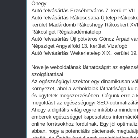
Óhegy
Autó felvásárlás Erzsébetváros 7. kerület VII. 
Autó felvásárlás Rákoscsaba-Újtelep Rákoske
kerület Madárdomb Rákoshegy Rákoskert XVI
Rákosliget Régiakadémiatelep
Autó felvásárlás Újlipótváros Göncz Árpád vár
Népsziget Angyalföld 13. kerület Vizafogó
Autó felvásárlás Wekerletelep XIX. kerület 19.
Növelje weboldalának láthatóságát az egész
szolgáltatásai
Az egészségügyi szektor egy dinamikusan vál
környezet, ahol a weboldalak láthatósága kul
és ügyfelek megszerzésében. Cégünk erre a k
megoldást az egészségügyi SEO-optimalizálás
Ahogy a digitális világ egyre inkább a mindenn
emberek egészséggel kapcsolatos információk
online forrásokhoz fordulnak. Egy jól optimali
abban, hogy a potenciális páciensek megtalál