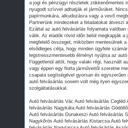
a jogi és pénzügyi részletek zökkenőmentes in
nyugodt szívvel adhatják el járművüket. Nin
papírmunkára, alkudozásra vagy a vevő megb
Partnerünk mindezeket a feladatokat átveszi a
Ezáltal az autó felvásárlás folyamata valóba
válik. Az eladók rövid időn belül megkapják a
megfelelő összeget, miközben mentesülnek a 
elsődleges célja, hogy minden ügyfele számá
legstresszmentesebb élményt nyújtsa az autó
Függetlenül attól, hogy valaki régi, használt au
vagy éppen egy flotta járműveitől szeretne m
csapata segítségével gyorsan és egyszerűen 
autó felvásárlás sosem volt még ilyen egyszer
szolgáltatásukkal.
Autó felvásárlás Vác Autó felvásárlás Cegléd
felvásárlás Nagykáta Autó felvásárlás Gödöll
Autó felvásárlás Dunakeszi Autó felvásárlás 
Nagykőrös Autó felvásárlás Kistarcsa Autó fe
felvásárlás Nagytarcsa Autó felvásárlás Aszód