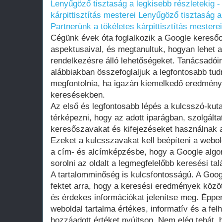
Lenyűgöző tisztaság a legkisebb részletekig -
kárpittisztítás mesterei
Lenyűgöző tisztaság a 
Partnerünk a tökéletes kárpittisztítás mesterei
Cégünk évek óta foglalkozik a Google keresőo
aspektusaival, és megtanultuk, hogyan lehet a
rendelkezésre álló lehetőségeket. Tanácsadóin
alábbiakban összefoglaljuk a legfontosabb tu
megfontolnia, ha igazán kiemelkedő eredménye
keresésekben.
Az első és legfontosabb lépés a kulcsszó-kutat
térképezni, hogy az adott iparágban, szolgálta
keresőszavakat és kifejezéseket használnak 
Ezeket a kulcsszavakat kell beépíteni a webo
a cím- és alcímképzésbe, hogy a Google algo
sorolni az oldalt a legmegfelelőbb keresési tal
A tartalomminőség is kulcsfontosságú. A Goo
fektet arra, hogy a keresési eredmények közö
és érdekes információkat jelenítse meg. Éppen
weboldal tartalma értékes, informatív és a f
hozzáadott értéket nyújtson. Nem elég tehát,