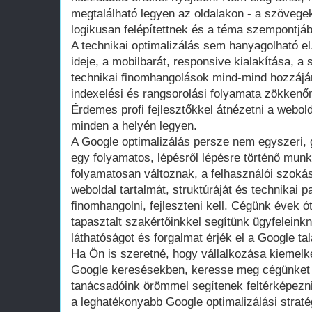
megtalálható legyen az oldalakon - a szöveg
logikusan felépítettnek és a téma szempontjábó
A technikai optimalizálás sem hanyagolható el.
ideje, a mobilbarát, responsive kialakítása, a
technikai finomhangolások mind-mind hozzájá
indexelési és rangsorolási folyamata zökkenőm
Érdemes profi fejlesztőkkel átnézetni a webold
minden a helyén legyen.
A Google optimalizálás persze nem egyszeri, g
egy folyamatos, lépésről lépésre történő mun
folyamatosan változnak, a felhasználói szokás
weboldal tartalmát, struktúráját és technikai 
finomhangolni, fejleszteni kell. Cégünk évek ó
tapasztalt szakértőinkkel segítünk ügyfelein
láthatóságot és forgalmat érjék el a Google talál
Ha Ön is szeretné, hogy vállalkozása kiemelk
Google keresésekben, keresse meg cégünket
tanácsadóink örömmel segítenek feltérképezni
a leghatékonyabb Google optimalizálási stratég