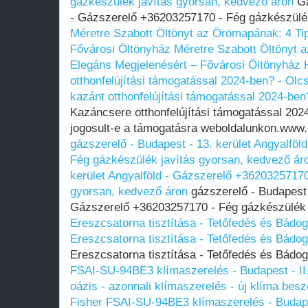
gázkészülék javítás gyorsan, kedvező áron
Gá
- Gázszerelő +36203257170 - Fég gázkészülék
Méretre Szabott Öltönyt az Örömapának: 4 Ti
Fővárosi Öltönyház
Méretre Szabott Öltönyt 
Elegáns Megjelenésért – Fővárosi Öltönyház
otthonfelújítási támogatással 2024-ben? - Ol
kazánt otthonfelújítási támogatással 2024-be
Kazáncsere otthonfelújítási támogatással 2024
jogosult-e a támogatásra weboldalunkon.www
gázszerelő - Budapest - 13. kerület Angyalfö
Fég gázkészülék javítás gyorsan, kedvező ár
kerület Angyalföld - Gázszerelő +36203257170
gyorsan, kedvező áron
gázszerelő - Budapest -
Gázszerelő +36203257170 - Fég gázkészülék 
Ereszcsatorna tisztítása - Tetőfedés és Bádo
Ereszcsatorna tisztítása - Tetőfedés és Bádo
Ereszcsatorna tisztítása - Tetőfedés és Bád
FSAI-SU-94BE3 klímaszerelés - Budapest - II
oázis - azonnali klímaszerelés - új klíma besz
Fisher FSAI-SU-94BE3 klímaszerelés - Budape