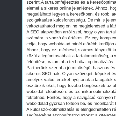
szerint.A tartalomfejlesztés és a keresőoptim
elemei a sikeres online jelenlétnek. Ahhoz, 
megtalálható legyen a keresőkben, és több lát
szolgáltatása kulcsfontosságú. De mit is jele
változtatthatod meg online megjelenésed a l
A SEO alapvetően arról szól, hogy olyan tarta
számára is vonzó és értékes. Ez egy komple
célja, hogy weboldalad minél előrébb kerüljön a
Ahhoz, hogy ezt elérhesd, számos tényezőt k
közül a legfontosabbak a tartalomminőség, a w
felépítése, valamint a technikai optimalizálás.
Partnerünk szerint a jó minőségű, hasznos és 
sikeres SEO-nak. Olyan szöveget, képeket és 
amelyek valódi értéket nyújtanak a látogatók
ösztönzik őket, hogy tovább böngésszék az o
weboldal felépítésére és technikai optimalizál
fektetned. Fontos, hogy a navigáció könnyen 
weboldalad gyorsan töltsön be, és mobilbarát 
A kulcsszó-optimalizálás is elengedhetetlen 
segítségével azonosíthatod azokat a kifejezé