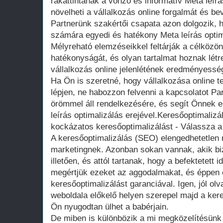
rákattintanak a vonzó és informatív Meta leír
növelheti a vállalkozás online forgalmát és bevé
Partnerünk szakértői csapata azon dolgozik, 
számára egyedi és hatékony Meta leírás optim
Mélyreható elemzéseikkel feltárják a célközö
hatékonyságát, és olyan tartalmat hoznak létr
vállalkozás online jelenlétének eredményessé
Ha Ön is szeretné, hogy vállalkozása online t
lépjen, ne habozzon felvenni a kapcsolatot Pa
örömmel áll rendelkezésére, és segít Önnek el
leírás optimalizálás erejével.Keresőoptimalizál
kockázatos keresőoptimalizálást - Válassza a 
A keresőoptimalizálás (SEO) elengedhetetlen r
marketingnek. Azonban sokan vannak, akik b
illetően, és attól tartanak, hogy a befektetett
megértjük ezeket az aggodalmakat, és éppen e
keresőoptimalizálást garanciával. Igen, jól ol
weboldala előkelő helyen szerepel majd a ker
Ön nyugodtan ülhet a babérjain.
De miben is különbözik a mi megközelítésü