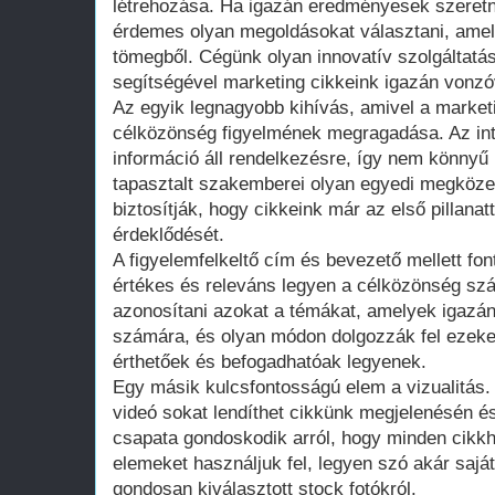
létrehozása. Ha igazán eredményesek szeretné
érdemes olyan megoldásokat választani, amel
tömegből. Cégünk olyan innovatív szolgáltatá
segítségével marketing cikkeink igazán vonz
Az egyik legnagyobb kihívás, amivel a marke
célközönség figyelmének megragadása. Az int
információ áll rendelkezésre, így nem könnyű
tapasztalt szakemberei olyan egyedi megköze
biztosítják, hogy cikkeink már az első pillanat
érdeklődését.
A figyelemfelkeltő cím és bevezető mellett fon
értékes és releváns legyen a célközönség sz
azonosítani azokat a témákat, amelyek igazán
számára, és olyan módon dolgozzák fel ezeke
érthetőek és befogadhatóak legyenek.
Egy másik kulcsfontosságú elem a vizualitás.
videó sokat lendíthet cikkünk megjelenésén é
csapata gondoskodik arról, hogy minden cikkh
elemeket használjuk fel, legyen szó akár saját
gondosan kiválasztott stock fotókról.