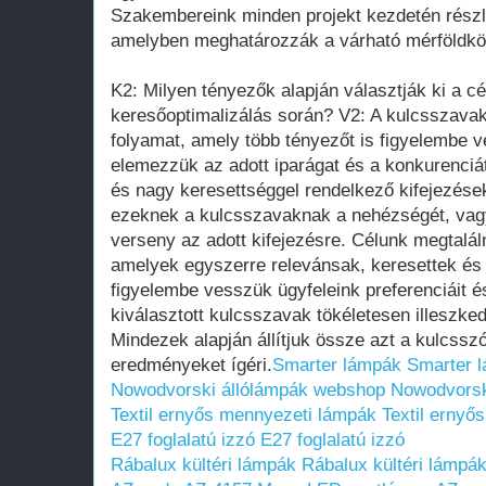
Szakembereink minden projekt kezdetén részl
amelyben meghatározzák a várható mérföldkö
K2: Milyen tényezők alapján választják ki a c
keresőoptimalizálás során? V2: A kulcsszavak
folyamat, amely több tényezőt is figyelembe 
elemezzük az adott iparágat és a konkurenciá
és nagy keresettséggel rendelkező kifejezése
ezeknek a kulcsszavaknak a nehézségét, vagy
verseny az adott kifejezésre. Célunk megtalál
amelyek egyszerre relevánsak, keresettek és 
figyelembe vesszük ügyfeleink preferenciáit és
kiválasztott kulcsszavak tökéletesen illeszked
Mindezek alapján állítjuk össze azt a kulcssz
eredményeket ígéri.
Smarter lámpák
Smarter 
Nowodvorski állólámpák webshop
Nowodvorsk
Textil ernyős mennyezeti lámpák
Textil ernyő
E27 foglalatú izzó
E27 foglalatú izzó
Rábalux kültéri lámpák
Rábalux kültéri lámpá