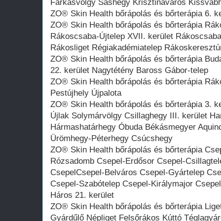
Farkasvölgy Sashegy Krisztinaváros Kissváb
ZO® Skin Health bőrápolás és bőrterápia 6. ke
ZO® Skin Health bőrápolás és bőrterápia R
Rákoscsaba-Újtelep XVII. kerület Rákoscsaba
Rákosliget Régiakadémiatelep Rákoskeresztú
ZO® Skin Health bőrápolás és bőrterápia Buda
22. kerület Nagytétény Baross Gábor-telep
ZO® Skin Health bőrápolás és bőrterápia Rákos
Pestújhely Újpalota
ZO® Skin Health bőrápolás és bőrterápia 3. 
Újlak Solymárvölgy Csillaghegy III. kerület H
Hármashatárhegy Óbuda Békásmegyer Aquinc
Ürömhegy-Péterhegy Csúcshegy
ZO® Skin Health bőrápolás és bőrterápia Cse
Rózsadomb Csepel-Erdősor Csepel-Csillagtel
CsepelCsepel-Belváros Csepel-Gyártelep Csep
Csepel-Szabótelep Csepel-Királymajor Csepel-
Háros 21. kerület
ZO® Skin Health bőrápolás és bőrterápia Lige
Gyárdűlő Népliget Felsőrákos Kúttó Téglagyár