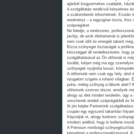
ajánlott kisgyermekes családok, háziál
A szolgáltatás rendkívül kényelmes és
a szakemberek érkezhetnek. Ezután már
eredményt – a ragyogóan tiszta, friss
szépségüket.
Ne feledje, a rendszeres, professzion
javítja, de azok élettartamát is jelen
nem csak időt és energiát takarít meg,
Bízza szőnyegei tisztaságát a profikr
készséggel áll rendelkezésére, hogy p
szolgáltatásával az Ön otthonát is mé
tovább, kérjen még ma egy személyre s
szőnyegek nyújtotta luxust, könnyed
A otthonunk nem csak egy hely, ahol 
nyugalom szigete a rohanó világban. 
puha, meleg szőnyeg a lábunk alatt?
otthonunk szerves részei, amelyek me
ahogy az élet minden területén, úgy a
veszítenek eredeti szépségükből és fr
Itt jön képbe Partnerünk szolgáltatás
csupán egy egyszerű takarítási folya
Képzeljük el, ahogy kedvenc szőnyegün
mindezt anélkül, hogy ki kellene moz
A Prémium minőségű szőnyegtisztítás 
kényelmet a professzionalizmussal. A 