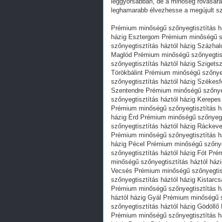
leggyorsabban, de a minőség rovásár
leghamarabb élvezhesse a megújult sz
Prémium minőségű szőnyegtisztítás h
házig Esztergom Prémium minőségű sz
szőnyegtisztítás háztól házig Százha
Maglód Prémium minőségű szőnyegtis
szőnyegtisztítás háztól házig Sziget
Törökbálint Prémium minőségű szőnye
szőnyegtisztítás háztól házig Székes
Szentendre Prémium minőségű szőnyeg
szőnyegtisztítás háztól házig Kerepe
Prémium minőségű szőnyegtisztítás h
házig Érd Prémium minőségű szőnyegt
szőnyegtisztítás háztól házig Ráckev
Prémium minőségű szőnyegtisztítás h
házig Pécel Prémium minőségű szőnyeg
szőnyegtisztítás háztól házig Fót Pr
minőségű szőnyegtisztítás háztól ház
Vecsés Prémium minőségű szőnyegtis
szőnyegtisztítás háztól házig Kistar
Prémium minőségű szőnyegtisztítás h
háztól házig Gyál Prémium minőségű 
szőnyegtisztítás háztól házig Gödöll
Prémium minőségű szőnyegtisztítás h