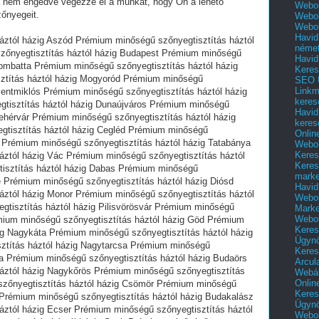
a nem engedve végezze el a munkát, hogy Ön a lehető
Webol
őnyegeit.
Webol
Webol
Havid
áztól házig Aszód Prémium minőségű szőnyegtisztítás háztól
néme
őnyegtisztítás háztól házig Budapest Prémium minőségű
Havid
lombatta Prémium minőségű szőnyegtisztítás háztól házig
Keres
ztítás háztól házig Mogyoród Prémium minőségű
SEO Ü
Linkm
szentmiklós Prémium minőségű szőnyegtisztítás háztól házig
keres
gtisztítás háztól házig Dunaújváros Prémium minőségű
Havid
fehérvár Prémium minőségű szőnyegtisztítás háztól házig
keres
tisztítás háztól házig Cegléd Prémium minőségű
Onlin
s Prémium minőségű szőnyegtisztítás háztól házig Tatabánya
Webol
Keres
áztól házig Vác Prémium minőségű szőnyegtisztítás háztól
Keres
isztítás háztól házig Dabas Prémium minőségű
marke
e Prémium minőségű szőnyegtisztítás háztól házig Diósd
Havid
áztól házig Monor Prémium minőségű szőnyegtisztítás háztól
Webol
tisztítás háztól házig Pilisvörösvár Prémium minőségű
Marke
Webol
émium minőségű szőnyegtisztítás háztól házig Göd Prémium
Keres
ig Nagykáta Prémium minőségű szőnyegtisztítás háztól házig
Ügyn
ztítás háztól házig Nagytarcsa Prémium minőségű
Keres
csa Prémium minőségű szőnyegtisztítás háztól házig Budaörs
Arcul
áztól házig Nagykőrös Prémium minőségű szőnyegtisztítás
Webár
Onlin
szőnyegtisztítás háztól házig Csömör Prémium minőségű
Keres
ő Prémium minőségű szőnyegtisztítás háztól házig Budakalász
Ügyn
áztól házig Ecser Prémium minőségű szőnyegtisztítás háztól
Webol