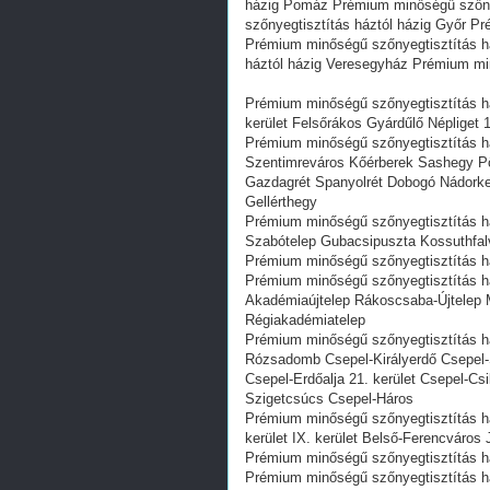
házig Pomáz Prémium minőségű szőny
szőnyegtisztítás háztól házig Győr P
Prémium minőségű szőnyegtisztítás h
háztól házig Veresegyház Prémium min
Prémium minőségű szőnyegtisztítás há
kerület Felsőrákos Gyárdűlő Népliget 
Prémium minőségű szőnyegtisztítás há
Szentimreváros Kőérberek Sashegy P
Gazdagrét Spanyolrét Dobogó Nádorker
Gellérthegy
Prémium minőségű szőnyegtisztítás há
Szabótelep Gubacsipuszta Kossuthfalv
Prémium minőségű szőnyegtisztítás ház
Prémium minőségű szőnyegtisztítás há
Akadémiaújtelep Rákoscsaba-Újtelep 
Régiakadémiatelep
Prémium minőségű szőnyegtisztítás há
Rózsadomb Csepel-Királyerdő Csepel-S
Csepel-Erdőalja 21. kerület Csepel-Cs
Szigetcsúcs Csepel-Háros
Prémium minőségű szőnyegtisztítás h
kerület IX. kerület Belső-Ferencváros J
Prémium minőségű szőnyegtisztítás ház
Prémium minőségű szőnyegtisztítás ház