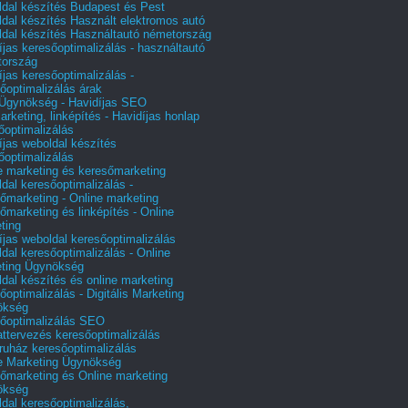
dal készítés Budapest és Pest
dal készítés Használt elektromos autó
dal készítés Használtautó németország
íjas keresőoptimalizálás - használtautó
tország
íjas keresőoptimalizálás -
őoptimalizálás árak
gynökség - Havidíjas SEO
arketing, linképítés - Havidíjas honlap
őoptimalizálás
íjas weboldal készítés
őoptimalizálás
e marketing és keresőmarketing
dal keresőoptimalizálás -
őmarketing - Online marketing
őmarketing és linképítés - Online
ting
íjas weboldal keresőoptimalizálás
dal keresőoptimalizálás - Online
ting Ügynökség
dal készítés és online marketing
őoptimalizálás - Digitális Marketing
ökség
őoptimalizálás SEO
attervezés keresőoptimalizálás
uház keresőoptimalizálás
e Marketing Ügynökség
őmarketing és Online marketing
ökség
dal keresőoptimalizálás,