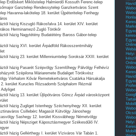
ep Erdőskert Miklóstelep Halmierdő Kossuth Ferenc-telep
Havid
Belsőmajor Ganztelep Rendessytelep Ganzkertváros Szent
Webol
Webol
lep Havanna-lakótelep 18. kerület Újpéteritelep Ferihegy
Honla
áros
Keres
tól házig Kiszugló Rákosfalva 14. kerület XIV. kerület
Mark
órákos Herminamező Zugló Törökőr
Egyed
áztól házig Nagytétény Budatétény Baross Gábor-telep
keres
Egyed
Onlin
ztól házig XVI. kerület Árpádföld Rákosszentmihály
Webár
let
Helyi
tól házig 23. kerület Millenniumtelep Soroksár XXIII. kerület
készí
Onlin
Webol
áztól házig Pasarét Szépvölgy Szemlőhegy Pálvölgy Felhévíz
Keres
neházyrét Szépilona Máriaremete Budaliget Törökvész
Havid
ölgy Vérhalom Kővár Remetekertváros Csatárka Hársakalja
Egyed
y 2. kerület Kurucles Rózsadomb Széphalom Rézmál
Profe
 Adyliget
Webol
Googl
ztól házig 13. kerület Újlipótváros Göncz Árpád városközpont
Tarta
rület
Mobil
ztól házig Zugliget Istenhegy Széchenyihegy XII. kerület
Webol
sztinaváros Csillebérc Magasút Kútvölgy Jánoshegy
Olcsó
asvölgy Sashegy 12. kerület Kissvábhegy Németvölgy
Webol
Helyi
áztól házig Népsziget Káposztásmegyer Székesdűlő IV.
Keres
Megyer
Mobil
tól házig Gellérthegy I. kerület Víziváros Vár Tabán 1.
Websi