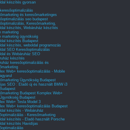
dal készítés gyorsan
 keresőoptimalizálás
őmarketing és keresőmarketinges
őoptimalizálás seo budapest
őoptimalizálás, Keresőmarketing,
dal készítés, Webáruház készítés
e marketing
e marketing ügynökség
dal készítés Budapest
dal készítés, weboldal programozás
dal SEO Keresőoptimalizálás
ldal és Webáruház SEO
uház készítés
uház keresőoptimalizálás és
őmarketing
ex Web+ keresőoptimalizálás - Mobile
agyarul
őmarketing Ügynökség Budapest
íjas SEO : Eladó új és használt BMW i3
Budapest
őmarketing Budapest Komplex Web+
Ügynökség Budapest
ex Web+ Tesla Model 3
ex Web+ keresőoptimalizálás Budapest
dal készítés - Webáruház
őoptimalizálás - Keresőmarketing
dal készítés - Eladó használt Porsche
dal készítés Havidíjas
őoptimalizálás