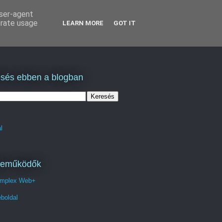
user-agent
erate usage
LEARN MORE
GOT IT
sés ebben a blogban
l
reműködők
mplex Web+
boldal