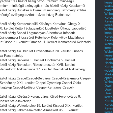
egtisztítás háztól házig Szob Prémium minőségű
keres
rémium minőségű szőnyegtisztítás háztól házig Kecskemét
Webol
marke
áztól házig Dunakeszi Prémium minőségű szőnyegtisztítás
Webol
őségű szőnyegtisztítás háztól házig Budakeszi
Keres
Keres
ztól házig Keresztúridűlő Kőbánya-Kertváros Óhegy X.
keres
10. kerület Kúttó Téglagyárdűlő Ligettelek Újhegy Laposdűlő
Webol
keres
ztól házig Sasad Lágymányos Albertfalva Infopark
Keres
ösingermajor Hosszúrét Péterhegy Kelenvölgy Madárhegy
Keres
t Örsöd XI. kerület Őrmező 11. kerület Kamaraerdő Kelenföld
Webol
keres
ztól házig XX. kerület Erzsébetfalva 20. kerület Gubacs
Webol
keres
a Pacsirtatelep
Havid
tól házig Belváros 5. kerület Lipótváros V. kerület
Honla
ztól házig Rákoskert Rákoskeresztúr XVII. kerület
Keres
Madárdomb Rákoscsaba 17. kerület Rákosliget Rákoshegy
webol
Marke
optim
ztól házig CsepelCsepel-Belváros Csepel-Királymajor Csepel-
Webol
zabótelep XXI. kerület Csepel-Gyártelep Csepel-Ófalu
Dwell
illagtelep Csepel-Erdősor Csepel-Kertváros Csepel-
Dwell
Dwell
áztól házig Középső-Ferencváros Külső-Ferencváros 9.
keres
Keres
ózsef Attila-lakótelep
Keres
tól házig Wekerletelep 19. kerület Kispest XIX. kerület
Keres
tól házig Lakatos-lakótelep Almáskert XVIII. kerület
keres