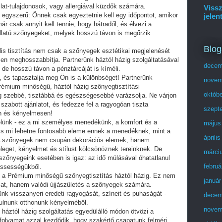
lat-tulajdonosok, vagy allergiával küzdők számára.
Vissz
 egyszerű: Önnek csak egyeztetnie kell egy időpontot, amikor
jelen
 csak annyit kell tennie, hogy hátradől, és élvezi a
 illatú szőnyegeket, melyek hosszú távon is megőrzik
Blog
ális tisztítás nem csak a szőnyegek esztétikai megjelenését
tősen meghosszabbítja. Partnerünk háztól házig szolgáltatásával
decem
 de hosszú távon a pénztárcáját is kíméli.
a, és tapasztalja meg Ön is a különbséget! Partnerünk
novem
rémium minőségű, háztól házig szőnyegtisztítási
októb
g szebbé, tisztábbá és egészségesebbé varázsolja. Ne várjon
zabott ajánlatot, és fedezze fel a ragyogóan tiszta
szept
én és kényelmesen!
élünk - ez a mi személyes menedékünk, a komfort és a
május
És mi lehetne fontosabb eleme ennek a menedéknek, mint a
áprili
 A szőnyegek nem csupán dekorációs elemek, hanem
leget, kényelmet és stílust kölcsönöznek tereinknek. De
márci
 szőnyegeink esetében is igaz: az idő múlásával óhatatlanul
februá
issességükből.
a: a Prémium minőségű szőnyegtisztítás háztól házig. Ez nem
január
mat, hanem valódi újjászületés a szőnyegek számára.
k visszanyeri eredeti ragyogását, színeit és puhaságát -
decem
dulnunk otthonunk kényelméből.
novem
háztól házig szolgáltatás egyedülálló módon ötvözi a
folyamat azzal kezdődik, hogy szakértő csapatunk felméri