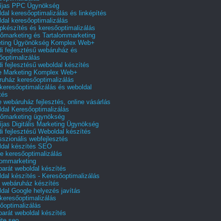
íjas PPC Ügynökség
dal keresőoptimalizálás és linképítés
dal keresőoptimalizálás
pkészítés és keresőoptimalizálás
őmarketing és Tartalommarketing
eting Ügyönökség Komplex Web+
i fejlesztésű webáruház és
őoptimalizálás
i fejlesztésű weboldal készítés
e Marketing Komplex Web+
uház keresőoptimalizálás
 keresőoptimalizálás és weboldal
tés
e webáruház fejlesztés, online vásárlás
dal Keresőoptimalizálás
őmarketing ügynökség
íjas Digitális Marketing Ügynökség
i fejlesztésű Weboldal készítés
sszionális webfejlesztés
dal készítés SEO
e keresőoptimalizálás
lommarketing
barát weboldal készítés
dal készítés - Keresőoptimalizálás
 webáruház készítés
dal Google helyezés javítás
 keresőoptimalizálás
őoptimalizálás
barát weboldal készítés
te seo