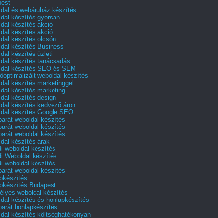
pest
dal és webáruház készítés
dal készítés gyorsan
dal készítés akció
dal készítés akció
dal készítés olcsón
dal készítés Business
dal készítés üzleti
dal készítés tanácsadás
dal készítés SEO és SEM
őoptimalizált weboldal készítés
dal készítés marketinggel
dal készítés marketing
dal készítés design
dal készítés kedvező áron
dal készítés Google SEO
barát weboldal készítés
barát weboldal készítés
barát weboldal készítés
dal készítés árak
i weboldal készítés
i Weboldal készítés
i weboldal készítés
barát weboldal készítés
pkészítés
pkészítés Budapest
lyes weboldal készítés
dal készítés és honlapkészítés
barát honlapkészítés
dal készítés költséghatékonyan