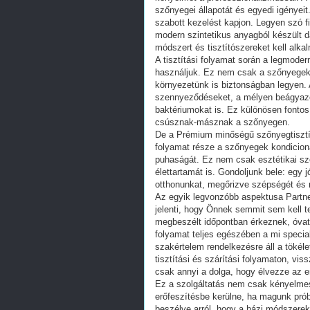
szőnyegei állapotát és egyedi igénye
szabott kezelést kapjon. Legyen szó 
modern szintetikus anyagból készült d
módszert és tisztítószereket kell alk
A tisztítási folyamat során a legmoder
használjuk. Ez nem csak a szőnyegek é
környezetünk is biztonságban legyen. A 
szennyeződéseket, a mélyen beágyazódo
baktériumokat is. Ez különösen fonto
csúsznak-másznak a szőnyegen.
De a Prémium minőségű szőnyegtisztítá
folyamat része a szőnyegek kondicion
puhaságát. Ez nem csak esztétikai sz
élettartamát is. Gondoljunk bele: egy j
otthonunkat, megőrizve szépségét és 
Az egyik legvonzóbb aspektusa Partne
jelenti, hogy Önnek semmit sem kell 
megbeszélt időpontban érkeznek, óvatos
folyamat teljes egészében a mi specia
szakértelem rendelkezésre áll a töké
tisztítási és szárítási folyamaton, vi
csak annyi a dolga, hogy élvezze az e
Ez a szolgáltatás nem csak kényelmes,
erőfeszítésbe kerülne, ha magunk pró
beszélve arról, hogy a házi módszerek 