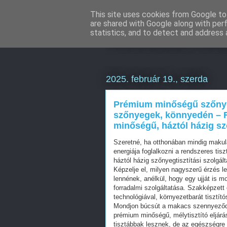
This site uses cookies from Google to 
are shared with Google along with per
Weboldal kés
statistics, and to detect and address 
2025. február 19., szerda
Prémium minőségű szőnyeg
szőnyegek, könnyedén – F
minőségű, háztól házig sző
Szeretné, ha otthonában mindig makulá
energiája foglalkozni a rendszeres ti
háztól házig szőnyegtisztítási szolgá
Képzelje el, milyen nagyszerű érzés l
lennének, anélkül, hogy egy ujját is m
forradalmi szolgáltatása. Szakképzet
technológiával, környezetbarát tisztító
Mondjon búcsút a makacs szennyeződé
prémium minőségű, mélytisztító eljá
tisztábbak lesznek, de az egészségre