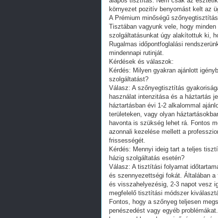
alapos tisztítás. Nem csak az esztétik
környezet pozitív benyomást kelt az ü
A Prémium minőségű szőnyegtisztítás h
Tisztában vagyunk vele, hogy minden 
szolgáltatásunkat úgy alakítottuk ki, 
Rugalmas időpontfoglalási rendszerünkk
mindennapi rutinját.
Kérdések és válaszok:
Kérdés: Milyen gyakran ajánlott igény
szolgáltatást?
Válasz: A szőnyegtisztítás gyakoriságá
használat intenzitása és a háztartás 
háztartásban évi 1-2 alkalommal ajánlo
területeken, vagy olyan háztartásokba
havonta is szükség lehet rá. Fontos m
azonnali kezelése mellett a professzio
frissességét.
Kérdés: Mennyi ideig tart a teljes tis
házig szolgáltatás esetén?
Válasz: A tisztítási folyamat időtarta
és szennyezettségi fokát. Általában a t
és visszahelyezésig, 2-3 napot vesz i
megfelelő tisztítási módszer kiválasztá
Fontos, hogy a szőnyeg teljesen megszá
penészedést vagy egyéb problémákat. P