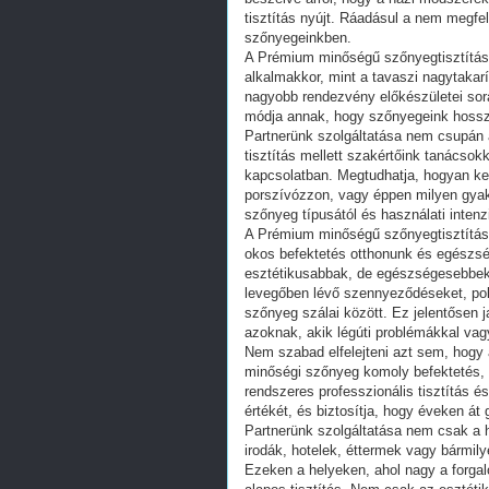
tisztítás nyújt. Ráadásul a nem megfel
szőnyegeinkben.
A Prémium minőségű szőnyegtisztítás h
alkalmakkor, mint a tavaszi nagytakarí
nagyobb rendezvény előkészületei során
módja annak, hogy szőnyegeink hossz
Partnerünk szolgáltatása nem csupán a
tisztítás mellett szakértőink tanácsok
kapcsolatban. Megtudhatja, hogyan kez
porszívózzon, vagy éppen milyen gyakr
szőnyeg típusától és használati intenz
A Prémium minőségű szőnyegtisztítás
okos befektetés otthonunk és egészs
esztétikusabbak, de egészségesebbek is
levegőben lévő szennyeződéseket, pol
szőnyeg szálai között. Ez jelentősen j
azoknak, akik légúti problémákkal vag
Nem szabad elfelejteni azt sem, hogy 
minőségi szőnyeg komoly befektetés, és
rendszeres professzionális tisztítás 
értékét, és biztosítja, hogy éveken á
Partnerünk szolgáltatása nem csak a
irodák, hotelek, éttermek vagy bármil
Ezeken a helyeken, ahol nagy a forgal