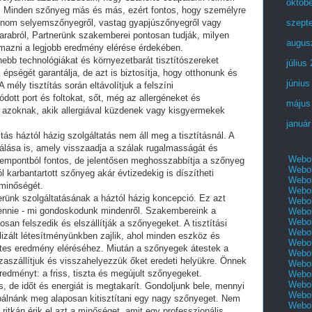
októb
it. Minden szőnyeg más és más, ezért fontos, hogy személyre
finom selyemszőnyegről, vastag gyapjúszőnyegről vagy
szept
arabról, Partnerünk szakemberei pontosan tudják, milyen
augus
almazni a legjobb eredmény elérése érdekében.
nebb technológiákat és környezetbarát tisztítószereket
július
pségét garantálja, de azt is biztosítja, hogy otthonunk és
június
mély tisztítás során eltávolítjuk a felszíni
tt port és foltokat, sőt, még az allergéneket és
május
s azoknak, akik allergiával küzdenek vagy kisgyermekek
január
s háztól házig szolgáltatás nem áll meg a tisztításnál. A
álása is, amely visszaadja a szálak rugalmasságát és
Webol
empontból fontos, de jelentősen meghosszabbítja a szőnyeg
Webol
ól karbantartott szőnyeg akár évtizedekig is díszítheti
Webol
minőségét.
Webol
rünk szolgáltatásának a háztól házig koncepció. Ez azt
Webol
tennie - mi gondoskodunk mindenről. Szakembereink a
Webol
Webol
an felszedik és elszállítják a szőnyegeket. A tisztítási
Webol
lizált létesítményünkben zajlik, ahol minden eszköz és
Webol
letes eredmény eléréséhez. Miután a szőnyegek átestek a
Webol
sszaszállítjuk és visszahelyezzük őket eredeti helyükre. Önnek
Webol
redményt: a friss, tiszta és megújult szőnyegeket.
Webol
Webol
 de időt és energiát is megtakarít. Gondoljunk bele, mennyi
Webol
bálnánk meg alaposan kitisztítani egy nagy szőnyeget. Nem
Webol
ritkán érik el azt a minőséget, amit egy professzionális