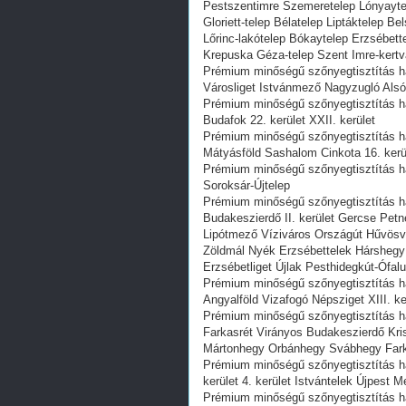
Pestszentimre Szemeretelep Lónyaytel
Gloriett-telep Bélatelep Liptáktelep 
Lőrinc-lakótelep Bókaytelep Erzsébette
Krepuska Géza-telep Szent Imre-kertv
Prémium minőségű szőnyegtisztítás ház
Városliget Istvánmező Nagyzugló Als
Prémium minőségű szőnyegtisztítás h
Budafok 22. kerület XXII. kerület
Prémium minőségű szőnyegtisztítás há
Mátyásföld Sashalom Cinkota 16. kerü
Prémium minőségű szőnyegtisztítás ház
Soroksár-Újtelep
Prémium minőségű szőnyegtisztítás h
Budakeszierdő II. kerület Gercse Pet
Lipótmező Víziváros Országút Hűvösv
Zöldmál Nyék Erzsébettelek Hársheg
Erzsébetliget Újlak Pesthidegkút-Ófalu
Prémium minőségű szőnyegtisztítás há
Angyalföld Vizafogó Népsziget XIII. ke
Prémium minőségű szőnyegtisztítás há
Farkasrét Virányos Budakeszierdő Kri
Mártonhegy Orbánhegy Svábhegy Fark
Prémium minőségű szőnyegtisztítás h
kerület 4. kerület Istvántelek Újpest 
Prémium minőségű szőnyegtisztítás ház