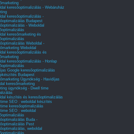
őmarketing
dal keresőoptimalizálás - Webáruház
ting
dal keresőoptimalizálás -
őoptimalizálás Budapest
őoptimalizálás - Weboldal
őoptimalizálás
dal keresőmarketing és
őoptimalizálás
őoptimalizálás Weboldal -
őmarketing Weboldal
dal keresőoptimalizálás és
őmarketing
dal keresőoptimalizálás - Honlap
őoptimalizálás
íjas Google keresőoptimalizálás
pkészítés Budapest
őmarketing Ügynökség - Havidíjas
dal keresőmarketing
ting ügynökség - Dwell time
alizálás
dal készítés és keresőoptimalizálás
 time SEO : weboldal készítés
 time keresőoptimalizálás
 time SEO : weboldal
őoptimalizálás
őoptimalizálás Buda -
őoptimalizálás Pest
őoptimalizálás, weboldal
őoptimalizálás