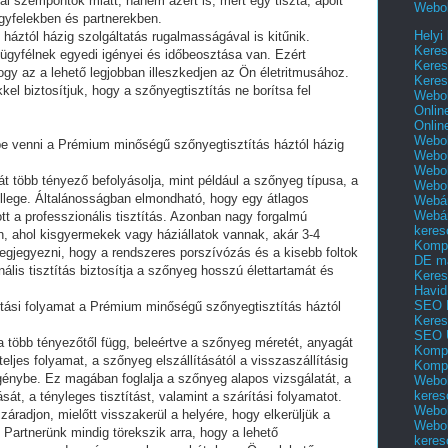
ai szempontok miatt, hanem azért is, mert egy tiszta, ápolt
Webol
gyfelekben és partnerekben.
Helyi
áztól házig szolgáltatás rugalmasságával is kitűnik.
Keres
ügyfélnek egyedi igényei és időbeosztása van. Ezért
Keres
hogy az a lehető legjobban illeszkedjen az Ön életritmusához.
Keres
el biztosítjuk, hogy a szőnyegtisztítás ne borítsa fel
Webol
Onlin
Onlin
Webol
be venni a Prémium minőségű szőnyegtisztítás háztól házig
Webol
Webol
t több tényező befolyásolja, mint például a szőnyeg típusa, a
Webo
jellege. Általánosságban elmondható, hogy egy átlagos
Webár
Webár
tt a professzionális tisztítás. Azonban nagy forgalmú
keres
n, ahol kisgyermekek vagy háziállatok vannak, akár 3-4
Kompl
egjegyezni, hogy a rendszeres porszívózás és a kisebb foltok
DE m
nális tisztítás biztosítja a szőnyeg hosszú élettartamát és
Keres
Havid
SEO 
ztítási folyamat a Prémium minőségű szőnyegtisztítás háztól
Keres
SEO 
ma több tényezőtől függ, beleértve a szőnyeg méretét, anyagát
Kompl
eljes folyamat, a szőnyeg elszállításától a visszaszállításig
Kompl
génybe. Ez magában foglalja a szőnyeg alapos vizsgálatát, a
Webol
keres
sát, a tényleges tisztítást, valamint a szárítási folyamatot.
Webol
radjon, mielőtt visszakerül a helyére, hogy elkerüljük a
Webol
artnerünk mindig törekszik arra, hogy a lehető
keres