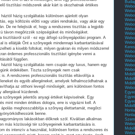
Buda
elő tisztítási módszerek akár kárt is okozhatnak értékes
Webol
Webol
Webol
áztól házig szolgáltatás különösen ajánlott olyan
Webol
tás, egy költözés előtti vagy utáni rendrakás, vagy akár egy
Webol
. De ne felejtsük el, hogy a rendszeres tisztítás a legjobb
Webol
ú távon megőrizzék szépségüket és minőségüket.
Webol
 tisztításról szól - ez egy átfogó szőnyegápolási program. A
Webol
Webol
kal is ellátják Önt a szőnyegek mindennapi karbantartásával
Keres
elheti a kisebb foltokat, milyen gyakran és milyen módszerrel
Webol
an érdemes professzionális tisztítást igénybe venni a
Webol
itásától függően.
Webol
 háztól házig szolgáltatás nem csupán egy luxus, hanem egy
Webol
Webol
égünk érdekében. Tiszta szőnyegek nem csak
Mobil
. A rendszeres professzionális tisztítás eltávolítja a
Mobil
leneket és egyéb allergéneket, amelyek felhalmozódhatnak a
Mobil
avíthatja az otthoni levegő minőségét, ami különösen fontos
Webol
y allergiával küzdenek.
Egyed
Egyed
a szőnyegek jelentős anyagi értéket képviselnek. Egy
Egyed
 mint minden értékes dologra, erre is vigyázni kell. A
Mobil
és ápolás meghosszabbítja a szőnyeg élettartamát, megőrzi
Honla
t gyönyörködhessünk benne.
Honla
 hagyományos lakásokban élőknek szól. Kiválóan alkalmas
Szemé
Webol
yen más közösségi tér szőnyegeinek karbantartására is.
Mobil
om és intenzív a használat, különösen fontos a rendszeres és
Webol