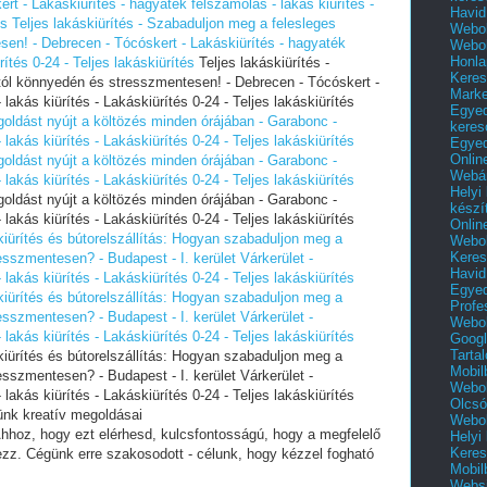
t - Lakáskiürítés - hagyaték felszámolás - lakás kiürítés -
Havid
és
Teljes lakáskiürítés - Szabaduljon meg a felesleges
Webol
en! - Debrecen - Tócóskert - Lakáskiürítés - hagyaték
Webol
Honla
ítés 0-24 - Teljes lakáskiürítés
Teljes lakáskiürítés -
Keres
tól könnyedén és stresszmentesen! - Debrecen - Tócóskert -
Mark
lakás kiürítés - Lakáskiürítés 0-24 - Teljes lakáskiürítés
Egyed
goldást nyújt a költözés minden órájában - Garabonc -
keres
lakás kiürítés - Lakáskiürítés 0-24 - Teljes lakáskiürítés
Egyed
Onlin
goldást nyújt a költözés minden órájában - Garabonc -
Webár
lakás kiürítés - Lakáskiürítés 0-24 - Teljes lakáskiürítés
Helyi
goldást nyújt a költözés minden órájában - Garabonc -
készí
lakás kiürítés - Lakáskiürítés 0-24 - Teljes lakáskiürítés
Onlin
skiürítés és bútorelszállítás: Hogyan szabaduljon meg a
Webol
Keres
sszmentesen? - Budapest - I. kerület Várkerület -
Havid
lakás kiürítés - Lakáskiürítés 0-24 - Teljes lakáskiürítés
Egyed
skiürítés és bútorelszállítás: Hogyan szabaduljon meg a
Profe
sszmentesen? - Budapest - I. kerület Várkerület -
Webol
lakás kiürítés - Lakáskiürítés 0-24 - Teljes lakáskiürítés
Googl
Tarta
skiürítés és bútorelszállítás: Hogyan szabaduljon meg a
Mobil
sszmentesen? - Budapest - I. kerület Várkerület -
Webol
lakás kiürítés - Lakáskiürítés 0-24 - Teljes lakáskiürítés
Olcsó
ünk kreatív megoldásai
Webol
Ahhoz, hogy ezt elérhesd, kulcsfontosságú, hogy a megfelelő
Helyi
Keres
zz. Cégünk erre szakosodott - célunk, hogy kézzel fogható
Mobil
Websi