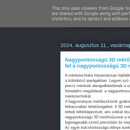
This site uses cookies from Google to 
are shared with Google along with per
Weboldal kés
statistics, and to detect and address 
2024. augusztus 11., vasárna
Nagypontosságú 3D mérőm
fel a nagypontosságú 3D 
A méréstechnika folyamatosan fejlőd
a különböző iparágakban. Legyen szó g
precíz mérések elengedhetetlenek a s
forradalmi megoldását: a nagypontoss
méréstechnikát.
A hagyományos mérőeszközök gyakran 
felhasználási lehetőségeiket. A 3D mé
térbeli feltérképezését, ami sokkal ré
nagypontosságú 3D mérőműszerei a le
legmagasabb szintű precizitást és me
Az egyik kulcsfontosságú előnye eze