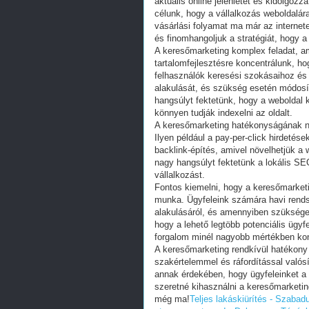
aktuális online jelenlétét és kidolgoz
célunk, hogy a vállalkozás weboldalára
vásárlási folyamat ma már az interne
és finomhangoljuk a stratégiát, hogy a
A keresőmarketing komplex feladat, am
tartalomfejlesztésre koncentrálunk, ho
felhasználók keresési szokásaihoz és 
alakulását, és szükség esetén módosítj
hangsúlyt fektetünk, hogy a weboldal 
könnyen tudják indexelni az oldalt.
A keresőmarketing hatékonyságának n
Ilyen például a pay-per-click hirdetés
backlink-építés, amivel növelhetjük a 
nagy hangsúlyt fektetünk a lokális SEO
vállalkozást.
Fontos kiemelni, hogy a keresőmarketi
munka. Ügyfeleink számára havi rend
alakulásáról, és amennyiben szükséges,
hogy a lehető legtöbb potenciális ügyf
forgalom minél nagyobb mértékben konv
A keresőmarketing rendkívül hatékony
szakértelemmel és ráfordítással való
annak érdekében, hogy ügyfeleinket a
szeretné kihasználni a keresőmarketin
még ma!
Teljes lakáskiürítés - Szabad