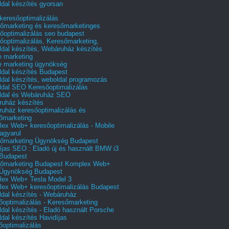
dal készítés gyorsan
 keresőoptimalizálás
őmarketing és keresőmarketinges
őoptimalizálás seo budapest
őoptimalizálás, Keresőmarketing,
dal készítés, Webáruház készítés
e marketing
e marketing ügynökség
dal készítés Budapest
dal készítés, weboldal programozás
dal SEO Keresőoptimalizálás
ldal és Webáruház SEO
uház készítés
uház keresőoptimalizálás és
őmarketing
ex Web+ keresőoptimalizálás - Mobile
agyarul
őmarketing Ügynökség Budapest
íjas SEO : Eladó új és használt BMW i3
Budapest
őmarketing Budapest Komplex Web+
Ügynökség Budapest
ex Web+ Tesla Model 3
ex Web+ keresőoptimalizálás Budapest
dal készítés - Webáruház
őoptimalizálás - Keresőmarketing
dal készítés - Eladó használt Porsche
dal készítés Havidíjas
őoptimalizálás