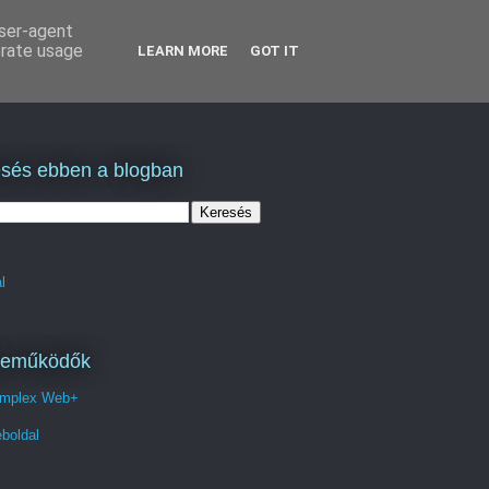
user-agent
erate usage
LEARN MORE
GOT IT
sés ebben a blogban
l
reműködők
mplex Web+
boldal