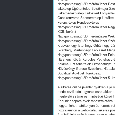
Nagypontosságú 3D mérőműszer Pests
lakótelep Újpéteritelep Belsőmajor Szen
Lakatos-lakótelep Erdőskert Lónyayte
Ganzkertváros Szemeretelep Liptáktele
Ferenc-telep Rendessytelep
Nagypontosságú 3D mérőműszer Nagyté
XXII. kerület
Nagypontosságú 3D mérőműszer Wekerle
Nagypontosságú 3D mérőműszer Széche
Kissvábhegy Istenhegy Orbánhegy Ján
Svábhegy Mártonhegy Farkasrét Magasú
Nagypontosságú 3D mérőműszer Felhév
Hárshegy Kővár Kurucles Petneházyré
Zöldmál Erzsébettelek Erzsébetliget
Hűvösvölgy Gercse Szépilona Hársakal
Budaliget Adyliget Törökvész
Nagypontosságú 3D mérőműszer 5. kerü
A sikeres online jelenlét gyakran a j
rendelkező oldal ugyanis csak akkor tu
megfelelő számú és minőségű külső lin
Cégünk csapata évek tapasztalatával re
hogyan lehet hatékonyan és természete
hozzájáruljon a weboldalad sikeres po
A külső linképítés kulcsa, hogy a lin