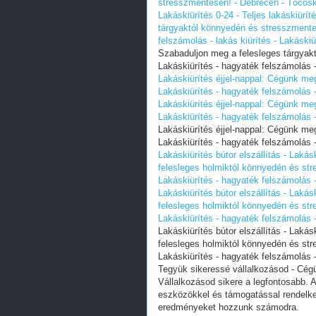
stresszmentesen! - Debrecen - Tócósker
Lakáskiürítés 0-24 - Teljes lakáskiürít
tárgyaktól könnyedén és stresszmentes
felszámolás - lakás kiürítés - Lakáskiür
Szabaduljon meg a felesleges tárgyak
Lakáskiürítés - hagyaték felszámolás - 
Lakáskiürítés éjjel-nappal: Cégünk me
Lakáskiürítés - hagyaték felszámolás - 
Lakáskiürítés éjjel-nappal: Cégünk me
Lakáskiürítés - hagyaték felszámolás - 
Lakáskiürítés éjjel-nappal: Cégünk me
Lakáskiürítés - hagyaték felszámolás - 
Lakáskiürítés bútor elszállítás - Laká
felesleges holmiktól könnyedén és stre
Lakáskiürítés - hagyaték felszámolás - 
Lakáskiürítés bútor elszállítás - Laká
felesleges holmiktól könnyedén és stre
Lakáskiürítés - hagyaték felszámolás - 
Lakáskiürítés bútor elszállítás - Laká
felesleges holmiktól könnyedén és stre
Lakáskiürítés - hagyaték felszámolás - 
Tegyük sikeressé vállalkozásod - Cég
Vállalkozásod sikere a legfontosabb. 
eszközökkel és támogatással rendelke
eredményeket hozzunk számodra.