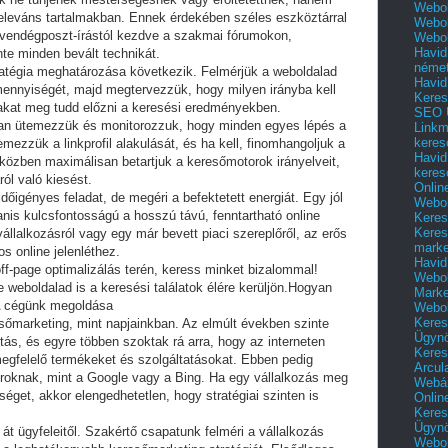
Webol
leváns tartalmakban. Ennek érdekében széles eszköztárral
Webol
 vendégposzt-írástól kezdve a szakmai fórumokon,
Webol
Havid
te minden bevált technikát.
néme
ratégia meghatározása következik. Felmérjük a weboldalad
Havid
 mennyiségét, majd megtervezzük, hogy milyen irányba kell
Keres
akat meg tudd előzni a keresési eredményekben.
SEO Ü
san ütemezzük és monitorozzuk, hogy minden egyes lépés a
Linkm
keres
emezzük a linkprofil alakulását, és ha kell, finomhangoljuk a
Havid
 közben maximálisan betartjuk a keresőmotorok irányelveit,
keres
ról való kiesést.
Onlin
dőigényes feladat, de megéri a befektetett energiát. Egy jól
Webol
yanis kulcsfontosságú a hosszú távú, fenntartható online
Keres
Keres
állalkozásról vagy egy már bevett piaci szereplőről, az erős
marke
s online jelenléthez.
Havid
 off-page optimalizálás terén, keress minket bizalommal!
Webol
weboldalad is a keresési találatok élére kerüljön.Hogyan
Marke
A cégünk megoldása
Webol
Keres
sőmarketing, mint napjainkban. Az elmúlt években szinte
Ügyn
rtás, és egyre többen szoktak rá arra, hogy az interneten
Keres
gfelelő termékeket és szolgáltatásokat. Ebben pedig
Arcul
oknak, mint a Google vagy a Bing. Ha egy vállalkozás meg
Webár
séget, akkor elengedhetetlen, hogy stratégiai szinten is
Onlin
Keres
Ügyn
át ügyfeleitől. Szakértő csapatunk felméri a vállalkozás
Webol