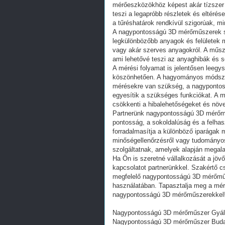
mérőeszközökhöz képest akár tízszer 
teszi a legapróbb részletek és eltérés
a tűréshatárok rendkívül szigorúak, mi
A nagypontosságú 3D mérőműszerek so
legkülönbözőbb anyagok és felületek 
vagy akár szerves anyagokról. A műsze
ami lehetővé teszi az anyaghibák és sé
A mérési folyamat is jelentősen leeg
köszönhetően. A hagyományos módsze
mérésekre van szükség, a nagyponto
egyesítik a szükséges funkciókat. A m
csökkenti a hibalehetőségeket és növe
Partnerünk nagypontosságú 3D mérőműs
pontosság, a sokoldalúság és a felhas
forradalmasítja a különböző iparágak m
minőségellenőrzésről vagy tudományos
szolgáltatnak, amelyek alapján megal
Ha Ön is szeretné vállalkozását a jövő
kapcsolatot partnerünkkel. Szakértő c
megfelelő nagypontosságú 3D mérőműs
használatában. Tapasztalja meg a méré
nagypontosságú 3D mérőműszerekkel
Nagypontosságú 3D mérőműszer Gyál
Nagypontosságú 3D mérőműszer Buda