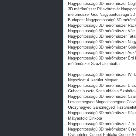
Nagypontosságú 3D mérőműszer Cegl
3D mérőműszer Pilisvörösvár Nagyp
mérőműszer Göd Nagypontosságú 3D
Budapest Nagypontosságú 3D mérőm
Nagypontosságú 3D mérőműszer Rác
Nagypontosságú 3D mérőműszer Vác 
Nagypontosságú 3D mérőműszer Tata
Nagypontosságú 3D mérőműszer Nagy
Nagypontosságú 3D mérőműszer Gödö
Nagypontosságú 3D mérőműszer Aszó
Nagypontosságú 3D mérőműszer Érd 
mérőműszer Százhalombatta
Nagypontosságú 3D mérőműszer IV. ke
Népsziget 4. kerület Megyer
Nagypontosságú 3D mérőműszer Erzsébe
Gubacsipuszta Kossuthfalva Szabótel
Nagypontosságú 3D mérőműszer Csar
Losoncinegyed Magdolnanegyed Corvin
Orczynegyed Ganznegyed Tisztviselőt
Nagypontosságú 3D mérőműszer Rákoss
Mátyásföld Cinkota
Nagypontosságú 3D mérőműszer 7. kerü
Nagypontosságú 3D mérőműszer Csepel-
Csillagtelep Csepel-Erdőalja Csepel-