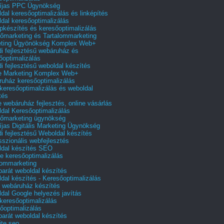
íjas PPC Ügynökség
dal keresőoptimalizálás és linképítés
dal keresőoptimalizálás
pkészítés és keresőoptimalizálás
őmarketing és Tartalommarketing
eting Ügyönökség Komplex Web+
i fejlesztésű webáruház és
őoptimalizálás
i fejlesztésű weboldal készítés
e Marketing Komplex Web+
uház keresőoptimalizálás
 keresőoptimalizálás és weboldal
tés
e webáruház fejlesztés, online vásárlás
dal Keresőoptimalizálás
őmarketing ügynökség
íjas Digitális Marketing Ügynökség
i fejlesztésű Weboldal készítés
sszionális webfejlesztés
dal készítés SEO
e keresőoptimalizálás
lommarketing
barát weboldal készítés
dal készítés - Keresőoptimalizálás
 webáruház készítés
dal Google helyezés javítás
 keresőoptimalizálás
őoptimalizálás
barát weboldal készítés
te seo