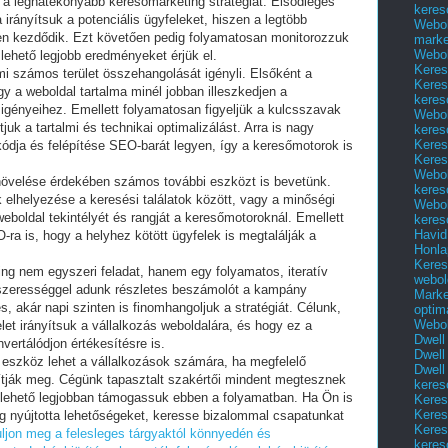
za a leghatékonyabb keresőmarketing stratégiát. Elsődleges
keres
 irányítsuk a potenciális ügyfeleket, hiszen a legtöbb
Webol
ten kezdődik. Ezt követően pedig folyamatosan monitorozzuk
marke
Webol
 lehető legjobb eredményeket érjük el.
Keres
i számos terület összehangolását igényli. Elsőként a
Keres
gy a weboldal tartalma minél jobban illeszkedjen a
keres
igényeihez. Emellett folyamatosan figyeljük a kulcsszavak
Webol
uk a tartalmi és technikai optimalizálást. Arra is nagy
keres
Keres
kódja és felépítése SEO-barát legyen, így a keresőmotorok is
Keres
Webol
övelése érdekében számos további eszközt is bevetünk.
keres
ek elhelyezése a keresési találatok között, vagy a minőségi
Webol
weboldal tekintélyét és rangját a keresőmotoroknál. Emellett
keres
Havid
-ra is, hogy a helyhez kötött ügyfelek is megtalálják a
Honla
Keres
ng nem egyszeri feladat, hanem egy folyamatos, iteratív
webol
szerességgel adunk részletes beszámolót a kampány
Marke
 akár napi szinten is finomhangoljuk a stratégiát. Célunk,
optim
Webol
elet irányítsuk a vállalkozás weboldalára, és hogy ez a
Dwell
ertálódjon értékesítésre is.
Dwell
 eszköz lehet a vállalkozások számára, ha megfelelő
Dwell
sítják meg. Cégünk tapasztalt szakértői mindent megtesznek
keres
 lehető legjobban támogassuk ebben a folyamatban. Ha Ön is
Keres
Keres
g nyújtotta lehetőségeket, keresse bizalommal csapatunkat
Keres
uljon meg a felesleges tárgyaktól könnyedén és
keres