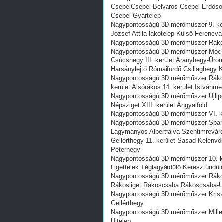
CsepelCsepel-Belváros Csepel-Erdőso
Csepel-Gyártelep
Nagypontosságú 3D mérőműszer 9. ker
József Attila-lakótelep Külső-Ferencvá
Nagypontosságú 3D mérőműszer Rákospa
Nagypontosságú 3D mérőműszer Mocsá
Csúcshegy III. kerület Aranyhegy-Ür
Harsánylejtő Rómaifürdő Csillaghegy
Nagypontosságú 3D mérőműszer Rákos
kerület Alsórákos 14. kerület Istvánm
Nagypontosságú 3D mérőműszer Újlipó
Népsziget XIII. kerület Angyalföld
Nagypontosságú 3D mérőműszer VI. ker
Nagypontosságú 3D mérőműszer Spany
Lágymányos Albertfalva Szentimrevár
Gellérthegy 11. kerület Sasad Kelenv
Péterhegy
Nagypontosságú 3D mérőműszer 10. ke
Ligettelek Téglagyárdűlő Keresztúridűl
Nagypontosságú 3D mérőműszer Rákos
Rákosliget Rákoscsaba Rákoscsaba-Új
Nagypontosságú 3D mérőműszer Kriszti
Gellérthegy
Nagypontosságú 3D mérőműszer Millenn
Újtelep