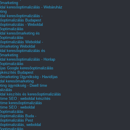
őmarketing
dal keresőoptimalizálás - Webáruház
ting
dal keresőoptimalizálás -
őoptimalizálás Budapest
őoptimalizálás - Weboldal
őoptimalizálás
dal keresőmarketing és
őoptimalizálás
őoptimalizálás Weboldal -
őmarketing Weboldal
dal keresőoptimalizálás és
őmarketing
dal keresőoptimalizálás - Honlap
őoptimalizálás
íjas Google keresőoptimalizálás
pkészítés Budapest
őmarketing Ügynökség - Havidíjas
dal keresőmarketing
ting ügynökség - Dwell time
alizálás
dal készítés és keresőoptimalizálás
 time SEO : weboldal készítés
 time keresőoptimalizálás
 time SEO : weboldal
őoptimalizálás
őoptimalizálás Buda -
őoptimalizálás Pest
őoptimalizálás, weboldal
őoptimalizálás