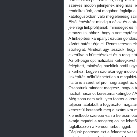
szerves módon jelenjenek meg más, re
rendelkezünk, ami magában foglalja a
katalógusokban való megjelenésig szin
Első lépésként mindig a célok és a st
jelenlegi linkprofiljának minőségét és
elmozdulni ahhoz, hogy a versenytárs
A linképítési kampányt ezután gondo
kívánt hatást érje el. Rendszeresen el
stratégiát. Mindezt úgy tesszük, hogy
elkerülve a büntetéseket és a ranglistá
Az off-page optimalizálás kétségkívül i
felépített, minőségi backlink-profil ug
sikerhez. Legyen szó akár egy induló v
linképítés nélkülözhetetlen a magabizto
Ha te is szeretnél profi segítséget az
Csapatunk mindent megtesz, hogy a te 
húzhat hasznot keresőmarketingből? 
Még soha nem volt ilyen fontos a kere
teljesen átalakult a fogyasztói magata
keresztül keressék meg a számukra me
kiemelkedő szerepe van a keresőmotor
akarja ragadni a rengeteg online lehető
foglalkozzon a keresőmarketinggel.
Cégünk pontosan ezt a feladatot veszi 