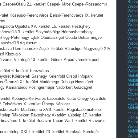
Buda
r Csepel-Ófalu 21. kerület Csepel-Háros Csepel-Rózsadomb
Webol
Webol
ület Középső-Ferencváros Belső-Ferencváros IX. kerület
Webol
Webol
ros
Webol
lota Újpalota XV. kerület 15. kerület Pestújhely
Webol
rosdűlő 3. kerület Solymárvölgy Hármashatárhegy
Webol
ömhegy-Péterhegy Újlak Óbudaisziget Óbuda Békásmegyer
Webol
 Kaszásdűlő Aquincum
Webol
Keres
falva Herminamező Zugló Törökőr Városliget Nagyzugló XIV.
Webol
ező Kiszugló
Webol
tváros Vizafogó 13. kerület Göncz Árpád városközpont
Webol
Webol
ület 6. kerület Terézváros
Webol
Mobil
olrét Kőérberek Sashegy Kelenföld Örsöd Infopark
Mobil
os Őrmező XI. kerület Madárhegy Dobogó Hosszúrét
Mobil
ölgy Kamaraerdő Pösingermajor Nádorkert Gazdagrét
Webol
Egyed
rület Kőbánya-Kertváros Laposdűlő Kúttó Óhegy Gyárdűlő
Egyed
Egyed
ő Felsőrákos X. kerület Újhegy Népliget
Mobil
keresztúr Madárdomb XVII. kerület Régiakadémiatelep
Honla
telep Rákoskert Rákoshegy Akadémiaújtelep 17. kerület
Honla
naváros 1. kerület Budavár Tabán Vár I. kerület Víziváros
Szemé
Webol
Mobil
iumtelep XXIII. kerület 23. kerület Soroksár Soroksár-
Webol