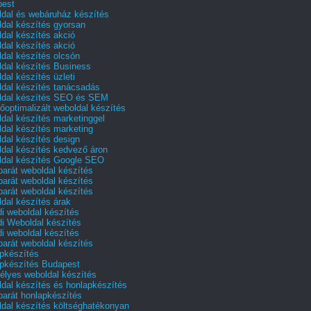
pest
dal és webáruház készítés
dal készítés gyorsan
dal készítés akció
dal készítés akció
dal készítés olcsón
dal készítés Business
dal készítés üzleti
dal készítés tanácsadás
dal készítés SEO és SEM
őoptimalizált weboldal készítés
dal készítés marketinggel
dal készítés marketing
dal készítés design
dal készítés kedvező áron
dal készítés Google SEO
barát weboldal készítés
barát weboldal készítés
barát weboldal készítés
dal készítés árak
i weboldal készítés
i Weboldal készítés
i weboldal készítés
barát weboldal készítés
pkészítés
pkészítés Budapest
lyes weboldal készítés
dal készítés és honlapkészítés
barát honlapkészítés
dal készítés költséghatékonyan