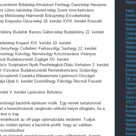
Webol
zentimre Bélatelep Almáskert Ferihegy Ganztelep Havanna-
t Lőrinc-lakótelep Gloriett-telep Szent Imre-kertváros
Helyi
Keres
lep Miklóstelep Halmierdő Bókaytelep Erzsébettelep
Keres
p Krepuska Géza-telep 18. kerület XVIII. kerület Kossuth
Keres
Webol
tény Budafok Baross Gábor-telep Budatétény 22. kerület
Onlin
Onlin
Webol
telep Kispest XIX. kerület 19. kerület
Webol
nyihegy Csillebérc Farkasvölgy Sashegy 12. kerület
Webol
oshegy Kútvölgy Németvölgy Krisztinaváros Virányos
Webo
t Budakeszierdő Zugliget XII. kerület
Webár
íz Széphalom Nyék Pesthidegkút-Ófalu Vérhalom 2. kerület
Webár
keres
t Víziváros Budakeszierdő Remetekertváros Szépvölgy
Kompl
 Rózsadomb Csatárka Máriaremete Lipótmező Országút
DE m
ja Újlak II. kerület Szemlőhegy Pálvölgy Rézmál Pasarét
Keres
Havid
let V. kerület Lipótváros Belváros
SEO 
Keres
SEO 
ó minőségű backlink-építésen múlik. Egy remek tartalommal
Kompl
d a keresőmotorok ranglistáin előkelő helyet elfoglalni, ha a
Kompl
ket is kap.
Webol
ndelkezik az off-page optimalizálás területén. Tudjuk,
keres
Webol
s módon építeni a backlink-profilt, hogy az valóban
Webol
zicionálásához.
keres
kek ne tűnjenek mesterségesnek vagy erőltetettnek, hanem