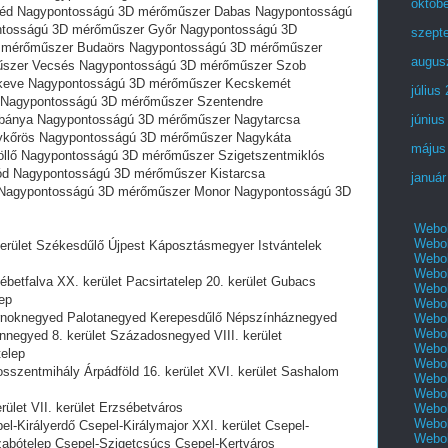
októb
éd Nagypontosságú 3D mérőműszer Dabas Nagypontosságú
ontosságú 3D mérőműszer Győr Nagypontosságú 3D
szept
 mérőműszer Budaörs Nagypontosságú 3D mérőműszer
augus
űszer Vecsés Nagypontosságú 3D mérőműszer Szob
keve Nagypontosságú 3D mérőműszer Kecskemét
július
Nagypontosságú 3D mérőműszer Szentendre
bánya Nagypontosságú 3D mérőműszer Nagytarcsa
június
kőrös Nagypontosságú 3D mérőműszer Nagykáta
május
llő Nagypontosságú 3D mérőműszer Szigetszentmiklós
d Nagypontosságú 3D mérőműszer Kistarcsa
január
Nagypontosságú 3D mérőműszer Monor Nagypontosságú 3D
Webol
Webol
rület Székesdűlő Újpest Káposztásmegyer Istvántelek
Webol
Webol
tfalva XX. kerület Pacsirtatelep 20. kerület Gubacs
Webol
ep
Webol
noknegyed Palotanegyed Kerepesdűlő Népszínháznegyed
Webol
Webol
negyed 8. kerület Századosnegyed VIII. kerület
Webol
elep
Webol
zentmihály Árpádföld 16. kerület XVI. kerület Sashalom
Webol
Webol
let VII. kerület Erzsébetváros
Webol
Webol
Királyerdő Csepel-Királymajor XXI. kerület Csepel-
Webol
Szabótelep Csepel-Szigetcsúcs Csepel-Kertváros