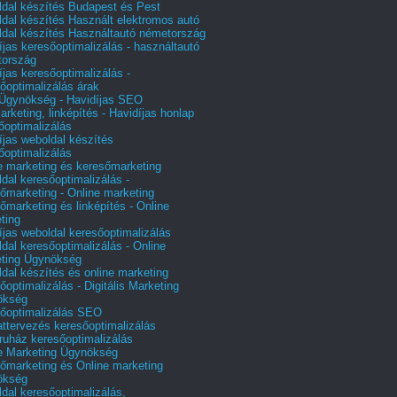
dal készítés Budapest és Pest
dal készítés Használt elektromos autó
dal készítés Használtautó németország
íjas keresőoptimalizálás - használtautó
tország
íjas keresőoptimalizálás -
őoptimalizálás árak
gynökség - Havidíjas SEO
arketing, linképítés - Havidíjas honlap
őoptimalizálás
íjas weboldal készítés
őoptimalizálás
e marketing és keresőmarketing
dal keresőoptimalizálás -
őmarketing - Online marketing
őmarketing és linképítés - Online
ting
íjas weboldal keresőoptimalizálás
dal keresőoptimalizálás - Online
ting Ügynökség
dal készítés és online marketing
őoptimalizálás - Digitális Marketing
ökség
őoptimalizálás SEO
attervezés keresőoptimalizálás
uház keresőoptimalizálás
e Marketing Ügynökség
őmarketing és Online marketing
ökség
dal keresőoptimalizálás,