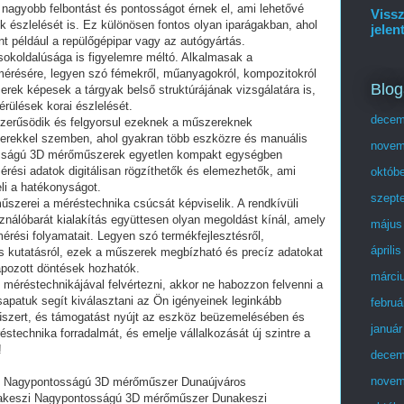
nagyobb felbontást és pontosságot érnek el, ami lehetővé
Vissz
ek észlelését is. Ez különösen fontos olyan iparágakban, ahol
jelen
nt például a repülőgépipar vagy az autógyártás.
koldalúsága is figyelemre méltó. Alkalmasak a
mérésére, legyen szó fémekről, műanyagokról, kompozitokról
Blog
rek képesek a tárgyak belső struktúrájának vizsgálatára is,
rülések korai észlelését.
decem
yszerűsödik és felgyorsul ezeknek a műszereknek
rekkel szemben, ahol gyakran több eszközre és manuális
novem
sságú 3D mérőműszerek egyetlen kompakt egységben
érési adatok digitálisan rögzíthetők és elemezhetők, ami
októb
li a hatékonyságot.
szept
zerei a méréstechnika csúcsát képviselik. A rendkívüli
ználóbarát kialakítás együttesen olyan megoldást kínál, amely
május
érési folyamatait. Legyen szó termékfejlesztésről,
áprili
 kutatásról, ezek a műszerek megbízható és precíz adatokat
apozott döntések hozhatók.
márci
 méréstechnikájával felvértezni, akkor ne habozzon felvenni a
sapatuk segít kiválasztani az Ön igényeinek leginkább
februá
zert, és támogatást nyújt az eszköz beüzemelésében és
január
stechnika forradalmát, és emelje vállalkozását új szintre a
!
decem
novem
 Nagypontosságú 3D mérőműszer Dunaújváros
keszi Nagypontosságú 3D mérőműszer Dunakeszi